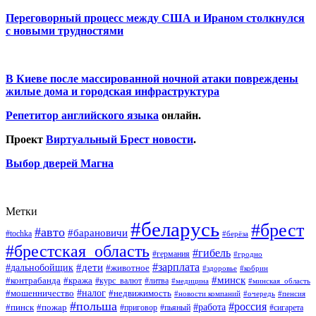
Переговорный процесс между США и Ираном столкнулся
с новыми трудностями
В Киеве после массированной ночной атаки повреждены
жилые дома и городская инфраструктура
Репетитор английского языка
онлайн.
Проект
Виртуальный Брест новости
.
Выбор дверей Магна
Метки
#беларусь
#брест
#авто
#барановичи
#tochka
#берёза
#брестская_область
#гибель
#германия
#гродно
#зарплата
#дальнобойщик
#дети
#животное
#кобрин
#здоровье
#минск
#контрабанда
#кража
#курс_валют
#литва
#медицина
#минская_область
#налог
#мошенничество
#недвижимость
#новости компаний
#пенсия
#очередь
#польша
#россия
#работа
#пожар
#пинск
#приговор
#сигарета
#пьяный