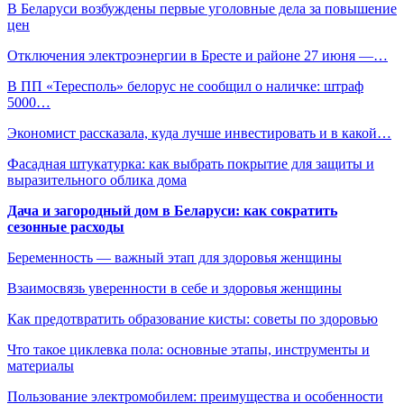
В Беларуси возбуждены первые уголовные дела за повышение
цен
Отключения электроэнергии в Бресте и районе 27 июня —…
В ПП «Тересполь» белорус не сообщил о наличке: штраф
5000…
Экономист рассказала, куда лучше инвестировать и в какой…
Фасадная штукатурка: как выбрать покрытие для защиты и
выразительного облика дома
Дача и загородный дом в Беларуси: как сократить
сезонные расходы
Беременность — важный этап для здоровья женщины
Взаимосвязь уверенности в себе и здоровья женщины
Как предотвратить образование кисты: советы по здоровью
Что такое циклевка пола: основные этапы, инструменты и
материалы
Пользование электромобилем: преимущества и особенности