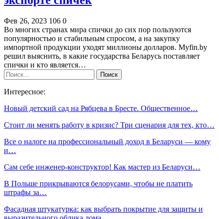
Фев 26, 2023
106
0
Во многих странах мира спички до сих пор пользуются
популярностью и стабильным спросом, а на закупку
импортной продукции уходят миллионы долларов. Myfin.by
решил выяснить, в какие государства Беларусь поставляет
спички и кто является…
Интересное:
Новый детский сад на Рябцева в Бресте. Общественное…
Стоит ли менять работу в кризис? Три сценария для тех, кто…
Все о налоге на профессиональный доход в Беларуси — кому
и…
Сам себе инженер-конструктор! Как мастер из Беларуси…
В Польше прикрываются белорусами, чтобы не платить
штрафы за…
Фасадная штукатурка: как выбрать покрытие для защиты и
выразительного облика дома