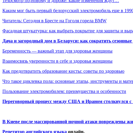
Техосмотр по-новому и дороже: какие изменения ждут…
Каким мог быть первый белорусский электромобиль еще в 19
Читатель: Сегодня в Бресте на Гоголя горела BMW
Фасадная штукатурка: как выбрать покрытие для защиты и выр
Дача и загородный дом в Беларуси: как сократить сезонные
Беременность — важный этап для здоровья женщины
Взаимосвязь уверенности в себе и здоровья женщины
Как предотвратить образование кисты: советы по здоровью
Что такое циклевка пола: основные этапы, инструменты и мат
Пользование электромобилем: преимущества и особенности
Переговорный процесс между США и Ираном столкнулся с
В Киеве после массированной ночной атаки повреждены жи
Репетитор английского языка
онлайн.