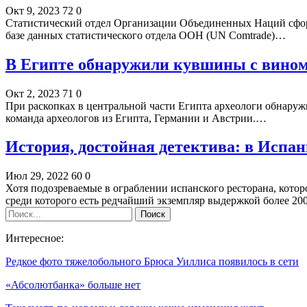
Окт 9, 2023
72
0
Статистический отдел Организации Объединенных Наций сформ
базе данных статистического отдела ООН (UN Comtrade)…
В Египте обнаружили кувшины с вином
Окт 2, 2023
71
0
При раскопках в центральной части Египта археологи обнаруж
команда археологов из Египта, Германии и Австрии.…
История, достойная детектива: в Испа
Июл 29, 2022
60
0
Хотя подозреваемые в ограблении испанского ресторана, котор
среди которого есть редчайший экземпляр выдержкой более 2
Интересное:
Редкое фото тяжелобольного Брюса Уиллиса появилось в сети
«Абсолютбанка» больше нет