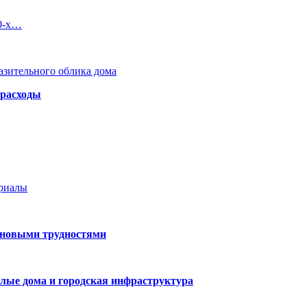
90-х…
азительного облика дома
 расходы
ериалы
 новыми трудностями
лые дома и городская инфраструктура