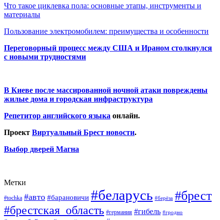
Что такое циклевка пола: основные этапы, инструменты и
материалы
Пользование электромобилем: преимущества и особенности
Переговорный процесс между США и Ираном столкнулся
с новыми трудностями
В Киеве после массированной ночной атаки повреждены
жилые дома и городская инфраструктура
Репетитор английского языка
онлайн.
Проект
Виртуальный Брест новости
.
Выбор дверей Магна
Метки
#беларусь
#брест
#авто
#барановичи
#tochka
#берёза
#брестская_область
#гибель
#германия
#гродно