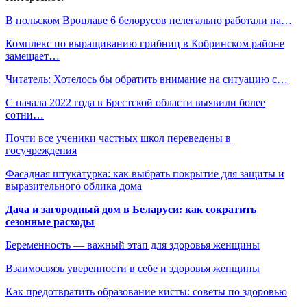
В польском Вроцлаве 6 белорусов нелегально работали на…
Комплекс по выращиванию грибниц в Кобринском районе
замещает…
Читатель: Хотелось бы обратить внимание на ситуацию с…
С начала 2022 года в Брестской области выявили более
сотни…
Почти все ученики частных школ переведены в
госучреждения
Фасадная штукатурка: как выбрать покрытие для защиты и
выразительного облика дома
Дача и загородный дом в Беларуси: как сократить
сезонные расходы
Беременность — важный этап для здоровья женщины
Взаимосвязь уверенности в себе и здоровья женщины
Как предотвратить образование кисты: советы по здоровью