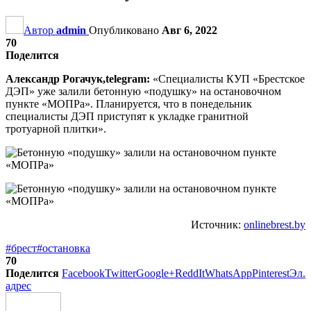
Автор
admin
Опубликовано
Авг 6, 2022
70
Поделится
Александр Рогачук,telegram:
«Специалисты КУП «Брестское
ДЭП» уже залили бетонную «подушку» на остановочном
пункте «МОПРа». Планируется, что в понедельник
специалисты ДЭП приступят к укладке гранитной
тротуарной плитки».
Источник:
onlinebrest.by
#брест
#остановка
70
Поделится
Facebook
Twitter
Google+
ReddIt
WhatsApp
Pinterest
Эл.
адрес