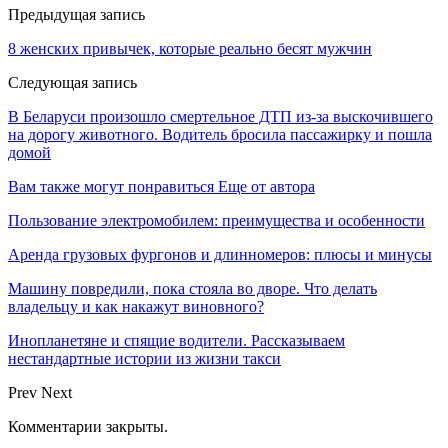
Предыдущая запись
8 женских привычек, которые реально бесят мужчин
Следующая запись
В Беларуси произошло смертельное ДТП из-за выскочившего
на дорогу животного. Водитель бросила пассажирку и пошла
домой
Вам также могут понравиться
Еще от автора
Пользование электромобилем: преимущества и особенности
Аренда грузовых фургонов и длинномеров: плюсы и минусы
Машину повредили, пока стояла во дворе. Что делать
владельцу и как накажут виновного?
Инопланетяне и спящие водители. Рассказываем
нестандартные истории из жизни такси
Prev
Next
Комментарии закрыты.