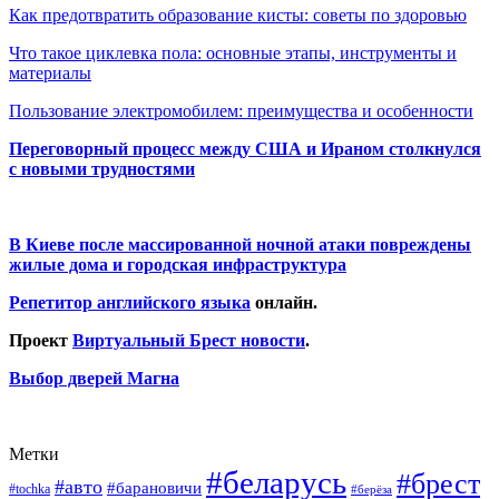
Как предотвратить образование кисты: советы по здоровью
Что такое циклевка пола: основные этапы, инструменты и
материалы
Пользование электромобилем: преимущества и особенности
Переговорный процесс между США и Ираном столкнулся
с новыми трудностями
В Киеве после массированной ночной атаки повреждены
жилые дома и городская инфраструктура
Репетитор английского языка
онлайн.
Проект
Виртуальный Брест новости
.
Выбор дверей Магна
Метки
#беларусь
#брест
#авто
#барановичи
#tochka
#берёза