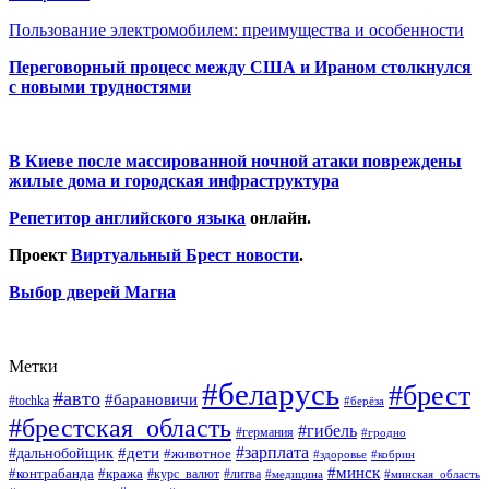
Пользование электромобилем: преимущества и особенности
Переговорный процесс между США и Ираном столкнулся
с новыми трудностями
В Киеве после массированной ночной атаки повреждены
жилые дома и городская инфраструктура
Репетитор английского языка
онлайн.
Проект
Виртуальный Брест новости
.
Выбор дверей Магна
Метки
#беларусь
#брест
#авто
#барановичи
#tochka
#берёза
#брестская_область
#гибель
#германия
#гродно
#зарплата
#дальнобойщик
#дети
#животное
#кобрин
#здоровье
#минск
#контрабанда
#кража
#курс_валют
#литва
#медицина
#минская_область