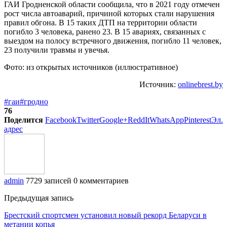
ГАИ Гродненской области сообщила, что в 2021 году отмечен
рост числа автоаварий, причиной которых стали нарушения
правил обгона. В 15 таких ДТП на территории области
погибло 3 человека, ранено 23. В 15 авариях, связанных с
выездом на полосу встречного движения, погибло 11 человек,
23 получили травмы и увечья.
Фото: из открытых источников (иллюстративное)
Источник:
onlinebrest.by
#гаи
#гродно
76
Поделится
Facebook
Twitter
Google+
ReddIt
WhatsApp
Pinterest
Эл.
адрес
admin
7729 записей
0 комментариев
Предыдущая запись
Брестский спортсмен установил новый рекорд Беларуси в
метании копья