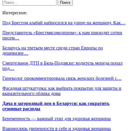
Интересное:
Под Брестом алабай набросился на улице на женщину. Как…
Представитель «Брестмясомолпром»: к нам приходят сотни
писем…
Беларусь на третьем месте среди стран Европы по
дешевизне…
Смертельное ДТП в Бяла-Подляске: водитель мопеда попал
под…
Гинеколог прокомментировала связь женских болезней с…
Фасадная штукатурка: как выбрать покрытие для защиты и
выразительного облика дома
Дача и загородный дом в Беларуси: как сократить
сезонные расходы
Беременность — важный этап для здоровья женщины
Взаимосвязь уверенности в себе и здоровья женщины