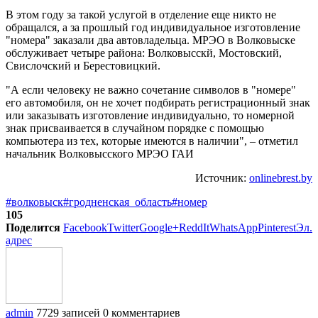
В этом году за такой услугой в отделение еще никто не
обращался, а за прошлый год индивидуальное изготовление
"номера" заказали два автовладельца. МРЭО в Волковыске
обслуживает четыре района: Волковысскй, Мостовский,
Свислочский и Берестовицкий.
"А если человеку не важно сочетание символов в "номере"
его автомобиля, он не хочет подбирать регистрационный знак
или заказывать изготовление индивидуально, то номерной
знак присваивается в случайном порядке с помощью
компьютера из тех, которые имеются в наличии", – отметил
начальник Волковысского МРЭО ГАИ
Источник:
onlinebrest.by
#волковыск
#гродненская_область
#номер
105
Поделится
Facebook
Twitter
Google+
ReddIt
WhatsApp
Pinterest
Эл.
адрес
admin
7729 записей
0 комментариев