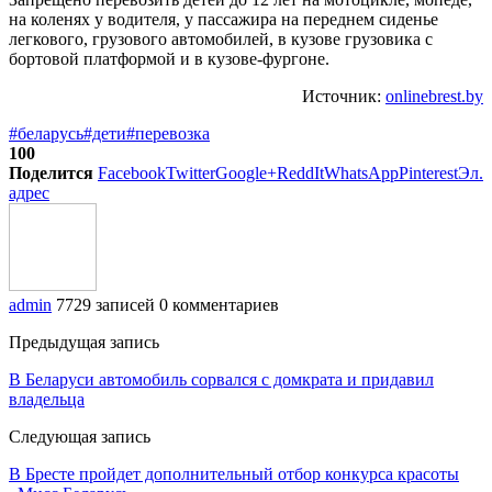
на коленях у водителя, у пассажира на переднем сиденье
легкового, грузового автомобилей, в кузове грузовика с
бортовой платформой и в кузове-фургоне.
Источник:
onlinebrest.by
#беларусь
#дети
#перевозка
100
Поделится
Facebook
Twitter
Google+
ReddIt
WhatsApp
Pinterest
Эл.
адрес
admin
7729 записей
0 комментариев
Предыдущая запись
В Беларуси автомобиль сорвался с домкрата и придавил
владельца
Следующая запись
В Бресте пройдет дополнительный отбор конкурса красоты