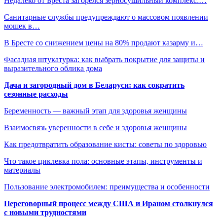
Недалеко от Бреста загорелся зерносушильный комплекс:…
Санитарные службы предупреждают о массовом появлении
мошек в…
В Бресте со снижением цены на 80% продают казарму и…
Фасадная штукатурка: как выбрать покрытие для защиты и
выразительного облика дома
Дача и загородный дом в Беларуси: как сократить
сезонные расходы
Беременность — важный этап для здоровья женщины
Взаимосвязь уверенности в себе и здоровья женщины
Как предотвратить образование кисты: советы по здоровью
Что такое циклевка пола: основные этапы, инструменты и
материалы
Пользование электромобилем: преимущества и особенности
Переговорный процесс между США и Ираном столкнулся
с новыми трудностями