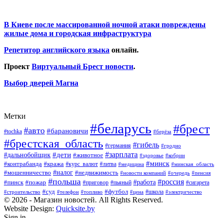
В Киеве после массированной ночной атаки повреждены
жилые дома и городская инфраструктура
Репетитор английского языка
онлайн.
Проект
Виртуальный Брест новости
.
Выбор дверей Магна
Метки
#беларусь
#брест
#авто
#барановичи
#tochka
#берёза
#брестская_область
#гибель
#германия
#гродно
#зарплата
#дальнобойщик
#дети
#животное
#кобрин
#здоровье
#минск
#контрабанда
#кража
#курс_валют
#литва
#медицина
#минская_область
#налог
#мошенничество
#недвижимость
#новости компаний
#пенсия
#очередь
#польша
#россия
#работа
#пожар
#пинск
#приговор
#сигарета
#пьяный
#суд
#футбол
#топливо
#цена
#школа
#электричество
#строительство
#телефон
© 2026 - Магазин новостей. All Rights Reserved.
Website Design:
Quicksite.by
Sign in