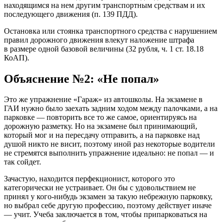
находящимся на нем другим транспортным средствам и их
последующего движения (п. 139 ПДД).
Остановка или стоянка транспортного средства с нарушением
правил дорожного движения влекут наложение штрафа
в размере одной базовой величины (32 рубля, ч. 1 ст. 18.18
КоАП).
Объяснение №2: «Не попал»
Это же упражнение «Гараж» из автошколы. На экзамене в
ГАИ нужно было заехать задним ходом между палочками, а на
парковке — повторить все то же самое, ориентируясь на
дорожную разметку. Но на экзамене был принимающий,
который мог и на пересдачу отправить, а на парковке над
душой никто не висит, поэтому иной раз некоторые водители
не стремятся выполнить упражнение идеально: не попал — и
так сойдет.
Зачастую, находится перфекционист, которого это
категорически не устраивает. Он бы с удовольствием не
принял у кого-нибудь экзамен за такую небрежную парковку,
но выбрал себе другую профессию, поэтому действует иначе
— учит. Учеба заключается в том, чтобы припарковаться на