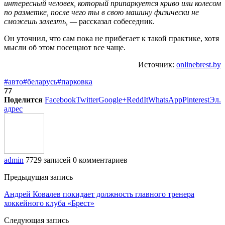
интересный человек, который припаркуется криво или колесом
по разметке, после чего ты в свою машину физически не
сможешь залезть, —
рассказал собеседник.
Он уточнил, что сам пока не прибегает к такой практике, хотя
мысли об этом посещают все чаще.
Источник:
onlinebrest.by
#авто
#беларусь
#парковка
77
Поделится
Facebook
Twitter
Google+
ReddIt
WhatsApp
Pinterest
Эл.
адрес
admin
7729 записей
0 комментариев
Предыдущая запись
Андрей Ковалев покидает должность главного тренера
хоккейного клуба «Брест»
Следующая запись