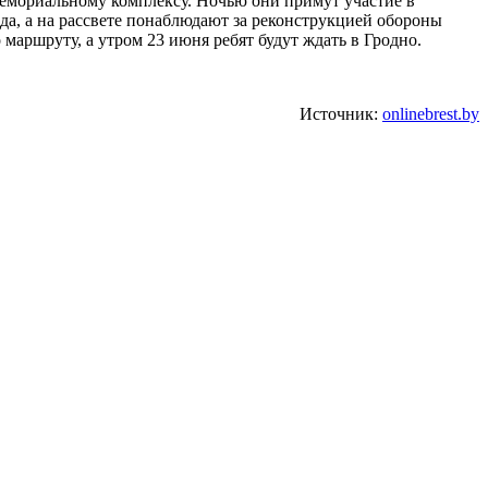
мемориальному комплексу. Ночью они примут участие в
а, а на рассвете понаблюдают за реконструкцией обороны
маршруту, а утром 23 июня ребят будут ждать в Гродно.
Источник:
onlinebrest.by