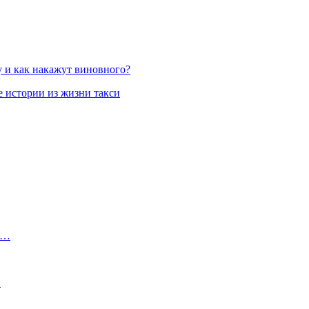
у и как накажут виновного?
 истории из жизни такси
а…
…