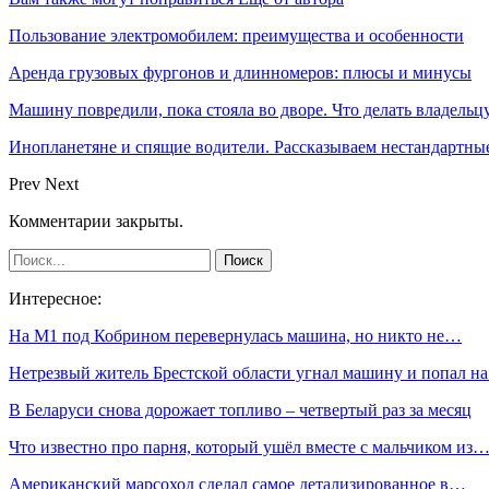
Пользование электромобилем: преимущества и особенности
Аренда грузовых фургонов и длинномеров: плюсы и минусы
Машину повредили, пока стояла во дворе. Что делать владельц
Инопланетяне и спящие водители. Рассказываем нестандартные
Prev
Next
Комментарии закрыты.
Интересное:
На М1 под Кобрином перевернулась машина, но никто не…
Нетрезвый житель Брестской области угнал машину и попал н
В Беларуси снова дорожает топливо – четвертый раз за месяц
Что известно про парня, который ушёл вместе с мальчиком из
Американский марсоход сделал самое детализированное в…