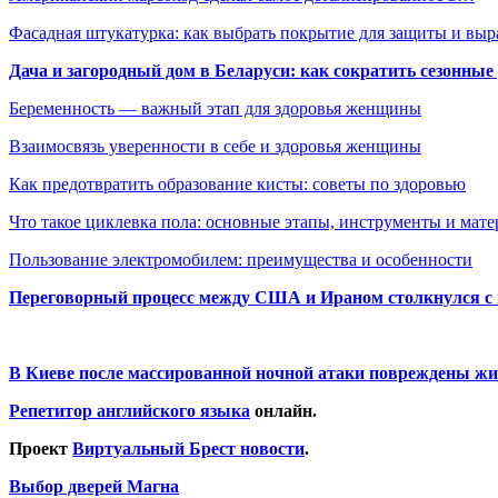
Фасадная штукатурка: как выбрать покрытие для защиты и выр
Дача и загородный дом в Беларуси: как сократить сезонные
Беременность — важный этап для здоровья женщины
Взаимосвязь уверенности в себе и здоровья женщины
Как предотвратить образование кисты: советы по здоровью
Что такое циклевка пола: основные этапы, инструменты и мат
Пользование электромобилем: преимущества и особенности
Переговорный процесс между США и Ираном столкнулся с
В Киеве после массированной ночной атаки повреждены жи
Репетитор английского языка
онлайн.
Проект
Виртуальный Брест новости
.
Выбор дверей Магна