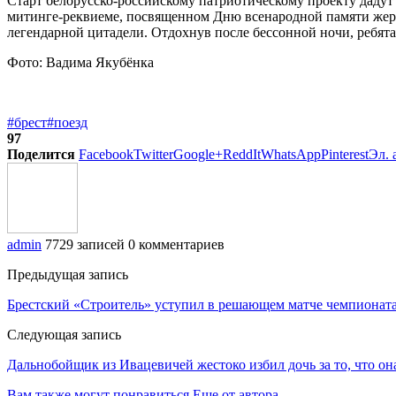
Старт белорусско-российскому патриотическому проекту дадут
митинге-реквиеме, посвященном Дню всенародной памяти жерт
легендарной цитадели. Отдохнув после бессонной ночи, ребята
Фото: Вадима Якубёнка
#брест
#поезд
97
Поделится
Facebook
Twitter
Google+
ReddIt
WhatsApp
Pinterest
Эл. 
admin
7729 записей
0 комментариев
Предыдущая запись
Брестский «Строитель» уступил в решающем матче чемпионата
Следующая запись
Дальнобойщик из Ивацевичей жестоко избил дочь за то, что он
Вам также могут понравиться
Еще от автора