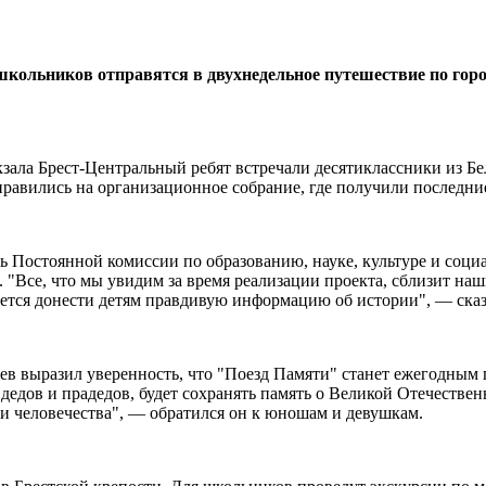
школьников отправятся в двухнедельное путешествие по город
кзала Брест-Центральный ребят встречали десятиклассники из Б
правились на организационное собрание, где получили последни
ь Постоянной комиссии по образованию, науке, культуре и соц
 "Все, что мы увидим за время реализации проекта, сблизит наш
чется донести детям правдивую информацию об истории", — сказ
ев выразил уверенность, что "Поезд Памяти" станет ежегодным 
 дедов и прадедов, будет сохранять память о Великой Отечеств
ии человечества", — обратился он к юношам и девушкам.