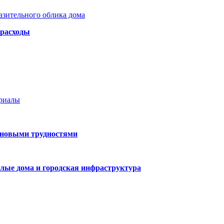
азительного облика дома
 расходы
ериалы
 новыми трудностями
лые дома и городская инфраструктура