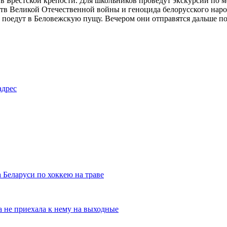
 в Брестской крепости. Для школьников проведут экскурсии по 
в Великой Отечественной войны и геноцида белорусского народ
 поедут в Беловежскую пущу. Вечером они отправятся дальше по 
адрес
 Беларуси по хоккею на траве
а не приехала к нему на выходные