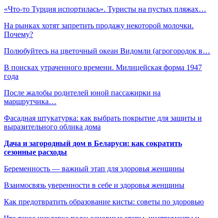
«Что-то Турция испортилась». Туристы на пустых пляжах…
На рынках хотят запретить продажу некоторой молочки.
Почему?
Полюбуйтесь на цветочный океан Видомли (агрогородок в…
В поисках утраченного времени. Милицейская форма 1947
года
После жалобы родителей юной пассажирки на
маршрутчика…
Фасадная штукатурка: как выбрать покрытие для защиты и
выразительного облика дома
Дача и загородный дом в Беларуси: как сократить
сезонные расходы
Беременность — важный этап для здоровья женщины
Взаимосвязь уверенности в себе и здоровья женщины
Как предотвратить образование кисты: советы по здоровью