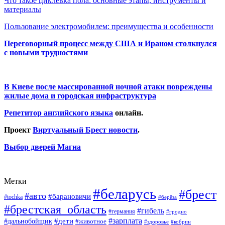
Что такое циклевка пола: основные этапы, инструменты и
материалы
Пользование электромобилем: преимущества и особенности
Переговорный процесс между США и Ираном столкнулся
с новыми трудностями
В Киеве после массированной ночной атаки повреждены
жилые дома и городская инфраструктура
Репетитор английского языка
онлайн.
Проект
Виртуальный Брест новости
.
Выбор дверей Магна
Метки
#беларусь
#брест
#авто
#барановичи
#tochka
#берёза
#брестская_область
#гибель
#германия
#гродно
#зарплата
#дальнобойщик
#дети
#животное
#кобрин
#здоровье