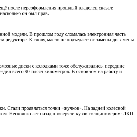
 ещё после переоформления прошлый владелец сказал:
насколько он был прав.
анной модели. В прошлом году сломалась электронная часть
 редукторе. К слову, масло не подъедает: от замены до замены
ормозные диски с колодками тоже обслуживались, передние
ездил всего 90 тысяч километров. В основном на работу и
ки. Стали проявляться точки «жучков». На задней колёсной
етом. Несколько лет назад проверяли кузов толщиномером: ЛКП