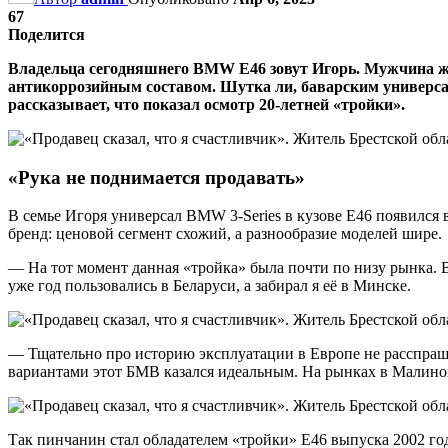
67
Поделится
Владельца сегодняшнего BMW E46 зовут Игорь. Мужчина жи
антикоррозийным составом. Шутка ли, баварским универсалом
рассказывает, что показал осмотр 20-летней «тройки».
«Рука не поднимается продавать»
В семье Игоря универсал BMW 3-Series в кузове Е46 появился в
бренд: ценовой сегмент схожий, а разнообразие моделей шире.
— На тот момент данная «тройка» была почти по низу рынка. 
уже год пользовались в Беларуси, а забирал я её в Минске.
— Тщательно про историю эксплуатации в Европе не расспраш
вариантами этот БМВ казался идеальным. На рынках в Малинов
Так пинчанин стал обладателем «тройки» Е46 выпуска 2002 год