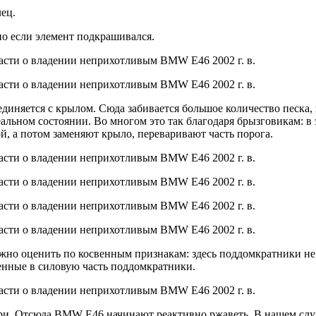
ец.
о если элемент подкрашивался.
диняется с крылом. Сюда забивается большое количество песка,
альном состоянии. Во многом это так благодаря брызговикам: в 
, а потом заменяют крыло, переваривают часть порога.
о оценить по косвенным признакам: здесь поддомкратники не п
енные в силовую часть поддомкратники.
и. Отсюда BMW E46 начинают реактивно ржаветь. В нашем случае