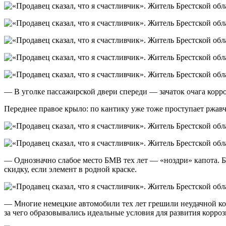
— В уголке пассажирской двери спереди — зачаток очага корро
Переднее правое крыло: по кантику уже тоже проступает ржав
— Однозначно слабое место БМВ тех лет — «ноздри» капота. Бы
скидку, если элемент в родной краске.
— Многие немецкие автомобили тех лет грешили неудачной конс
за чего образовывались идеальные условия для развития корро