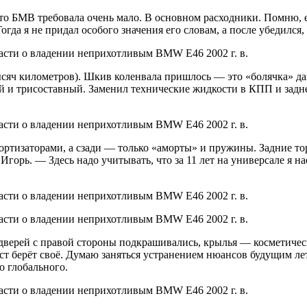
 что БМВ требовала очень мало. В основном расходники. Помню,
а я не придал особого значения его словам, а после убедился, 
тысяч километров). Шкив коленвала пришлось — это «болячка» д
й и трисоставный. Заменил технические жидкости в КПП и заднем
ортизаторами, а сзади — только «аморты» и пружины. Задние т
горь. — Здесь надо учитывать, что за 11 лет на универсале я на
 дверей с правой стороны подкрашивались, крылья — косметичес
аст берёт своё. Думаю заняться устранением нюансов будущим л
о глобального.