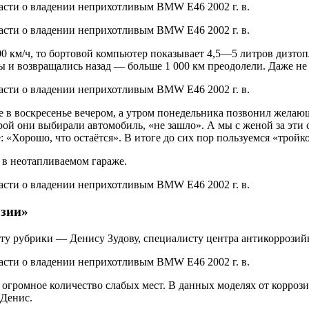
00 км/ч, то бортовой компьютер показывает 4,5—5 литров дизтоп
ы и возвращались назад — больше 1 000 км преодолели. Даже не
е в воскресенье вечером, а утром понедельника позвонил желаю
орой они выбирали автомобиль, «не зашло». А мы с женой за эт
е: «Хорошо, что остаётся». В итоге до сих пор пользуемся «трой
я в неотапливаемом гараже.
озии»
ту рубрики — Денису Зудову, специалисту центра антикорроз
 огромное количество слабых мест. В данных моделях от корроз
 Денис.