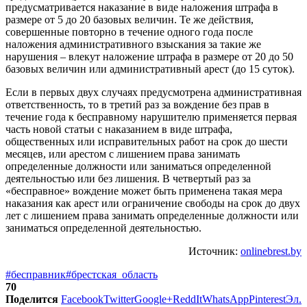
предусматривается наказание в виде наложения штрафа в
размере от 5 до 20 базовых величин. Те же действия,
совершенные повторно в течение одного года после
наложения административного взыскания за такие же
нарушения – влекут наложение штрафа в размере от 20 до 50
базовых величин или административный арест (до 15 суток).
Если в первых двух случаях предусмотрена административная
ответственность, то в третий раз за вождение без прав в
течение года к бесправному нарушителю применяется первая
часть новой статьи с наказанием в виде штрафа,
общественных или исправительных работ на срок до шести
месяцев, или арестом с лишением права занимать
определенные должности или заниматься определенной
деятельностью или без лишения. В четвертый раз за
«бесправное» вождение может быть применена такая мера
наказания как арест или ограничение свободы на срок до двух
лет с лишением права занимать определенные должности или
заниматься определенной деятельностью.
Источник:
onlinebrest.by
#бесправник
#брестская_область
70
Поделится
Facebook
Twitter
Google+
ReddIt
WhatsApp
Pinterest
Эл.