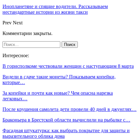
Инопланетяне и спящие водители. Рассказываем
нестандартные истории из жизни такси
Prev
Next
Комментарии закрыты.
Интересное:
В горисполкоме чествовали женщин с наступающим 8 марта
Видели в сдаче такие монеты? Показываем копейки,
которые…
За копейки и почти как новые? Чем опасна нарезка
легковых…
После крушения самолета дети провели 40 дней в джунглях…
Браконьера в Брестской области вычислили на рыбалке с…
Фасадная штукатурка: как выбрать покрытие для защиты и
выразительного облика дома