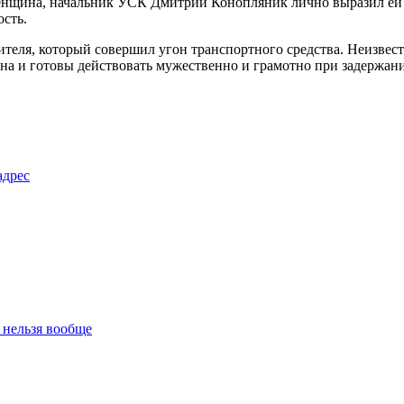
 женщина, начальник УСК Дмитрий Конопляник лично выразил ей 
ость.
теля, который совершил угон транспортного средства. Неизвестн
она и готовы действовать мужественно и грамотно при задержан
адрес
 нельзя вообще