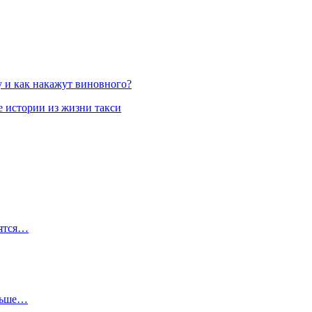
у и как накажут виновного?
 истории из жизни такси
вятся…
ольше…