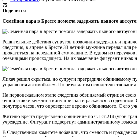
75
Поделится
Семейная пара в Бресте помогла задержать пьяного автоу
Решительные действия супругов позволили задержать и привле
следствия, в апреле в Бресте 33-летний мужчина передал для 
прокатиться на переданной ему машине. В одном из переулков
очевидцами происходящего. На их замечание фигурант никак н
Лихач решил скрыться, но супруги преградили обвиняемому п
управления автомобилем. По результатам освидетельствования 
На первоначальном этапе следствия обвиняемый отрицал свою в
очной ставки мужчина вину признал и раскаялся в содеянном.
полутора часов, что опровергает версию обвиняемого. С его уч
Жителю Бреста предъявлено обвинение по ч.1 ст.214 (угон тра
учреждение. Фигурант подвергнут административному взыскани
В Следственном комитете добавили, что смелость и гражданск