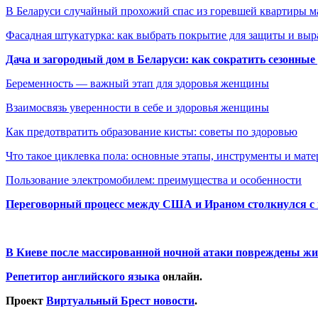
В Беларуси случайный прохожий спас из горевшей квартиры 
Фасадная штукатурка: как выбрать покрытие для защиты и выр
Дача и загородный дом в Беларуси: как сократить сезонные
Беременность — важный этап для здоровья женщины
Взаимосвязь уверенности в себе и здоровья женщины
Как предотвратить образование кисты: советы по здоровью
Что такое циклевка пола: основные этапы, инструменты и мат
Пользование электромобилем: преимущества и особенности
Переговорный процесс между США и Ираном столкнулся с
В Киеве после массированной ночной атаки повреждены жи
Репетитор английского языка
онлайн.
Проект
Виртуальный Брест новости
.