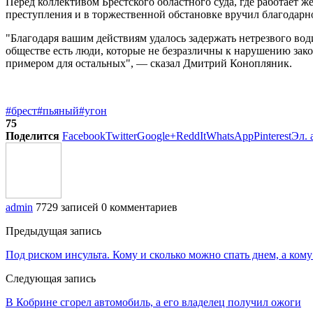
Перед коллективом Брестского областного суда, где работает
преступления и в торжественной обстановке вручил благодарн
"Благодаря вашим действиям удалось задержать нетрезвого води
обществе есть люди, которые не безразличны к нарушению зак
примером для остальных", — сказал Дмитрий Конопляник.
#брест
#пьяный
#угон
75
Поделится
Facebook
Twitter
Google+
ReddIt
WhatsApp
Pinterest
Эл. 
admin
7729 записей
0 комментариев
Предыдущая запись
Под риском инсульта. Кому и сколько можно спать днем, а кому
Следующая запись
В Кобрине сгорел автомобиль, а его владелец получил ожоги