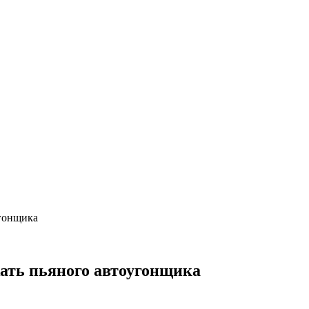
угонщика
жать пьяного автоугонщика