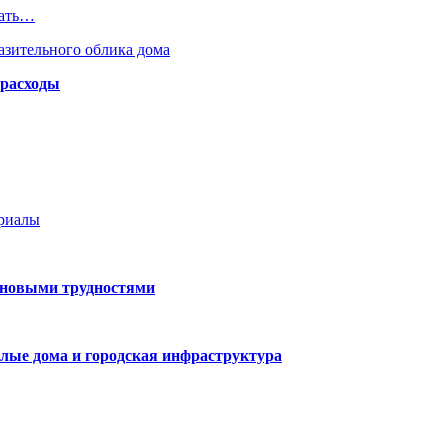
мать…
азительного облика дома
 расходы
ериалы
 новыми трудностями
лые дома и городская инфраструктура