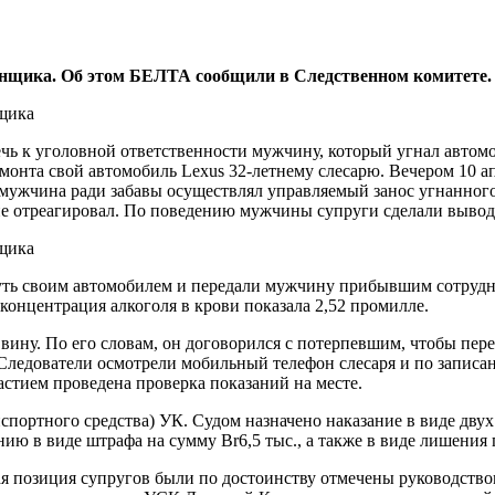
гонщика. Об этом БЕЛТА сообщили в Следственном комитете.
чь к уголовной ответственности мужчину, который угнал автом
ремонта свой автомобиль Lexus 32-летнему слесарю. Вечером 10
 мужчина ради забавы осуществлял управляемый занос угнанного
е отреагировал. По поведению мужчины супруги сделали вывод,
уть своим автомобилем и передали мужчину прибывшим сотрудн
концентрация алкоголя в крови показала 2,52 промилле.
ину. По его словам, он договорился с потерпевшим, чтобы перег
 Следователи осмотрели мобильный телефон слесаря и по запис
астием проведена проверка показаний на месте.
нспортного средства) УК. Судом назначено наказание в виде дву
ю в виде штрафа на сумму Br6,5 тыс., а также в виде лишения 
ая позиция супругов были по достоинству отмечены руководство