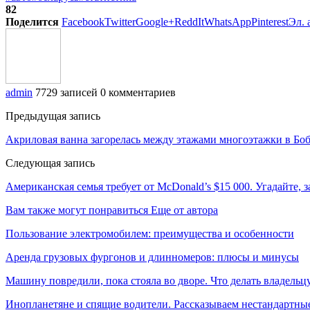
82
Поделится
Facebook
Twitter
Google+
ReddIt
WhatsApp
Pinterest
Эл. 
admin
7729 записей
0 комментариев
Предыдущая запись
Акриловая ванна загорелась между этажами многоэтажки в Бо
Следующая запись
Американская семья требует от McDonald’s $15 000. Угадайте, з
Вам также могут понравиться
Еще от автора
Пользование электромобилем: преимущества и особенности
Аренда грузовых фургонов и длинномеров: плюсы и минусы
Машину повредили, пока стояла во дворе. Что делать владельц
Инопланетяне и спящие водители. Рассказываем нестандартные