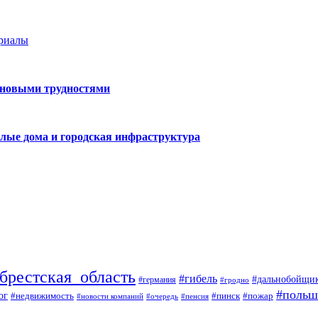
ериалы
 новыми трудностями
лые дома и городская инфраструктура
брестская_область
#гибель
#дальнобойщи
#германия
#гродно
#польш
ог
#недвижимость
#пожар
#пинск
#новости компаний
#пенсия
#очередь