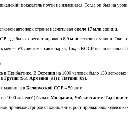
канский показатель почти не изменился. Тогда он был на уров
егковой автопарк страны насчитывал
около 17 млн
единиц.
СР
, где было зарегистрировано
8,9 млн
легковых машин. Около
 менее 5% советского автопарка. Так, в
БССР
насчитывалось
5
сь в Прибалтике. В
Эстонии
на 1000 человек было 138 легковых
 в
Грузии
(96),
Армении
(91) и
Латвии
(89).
х машин, а в
Белорусской ССР
– 50 авто.
 на 1000 жителей) была в
Молдавии
,
Узбекистане
и
Таджикист
нок продемонстрировал оживление: рост продаж наблюдался как 