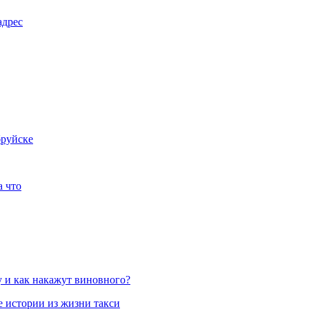
адрес
бруйске
а что
у и как накажут виновного?
 истории из жизни такси