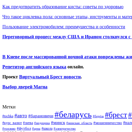
Как предотвратить образование кисты: советы по здоровью
Что такое циклевка пола: основные этапы, инструменты и мат
Пользование электромобилем: преимущества и особенности
Переговорный процесс между США и Ираном столкнулся с
В Киеве после массированной ночной атаки повреждены жи
Репетитор английского языка
онлайн.
Проект
Виртуальный Брест новости
.
Выбор дверей Магна
Метки
#беларусь
#брест
#
#авто
#барановичи
#tochka
#берёза
#минск
#нал
#мошенничество
#курс_валют
#литва
#медицина
#минская_область
#футбол
#топливо
#цена
#школа
#электричество