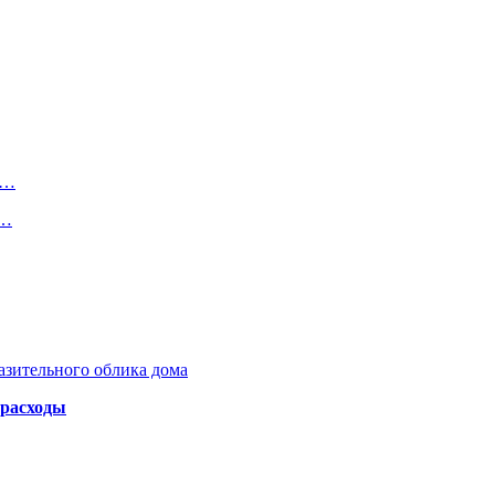
0…
е…
азительного облика дома
 расходы