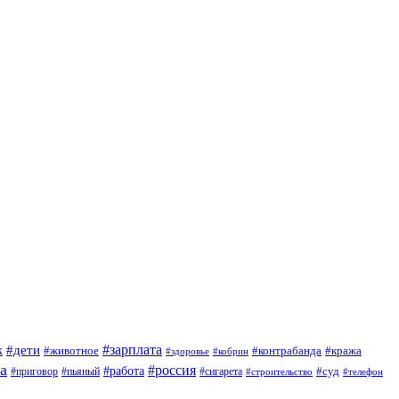
#зарплата
к
#дети
#животное
#контрабанда
#кража
#кобрин
#здоровье
а
#россия
#работа
#суд
#приговор
#сигарета
#пьяный
#строительство
#телефон