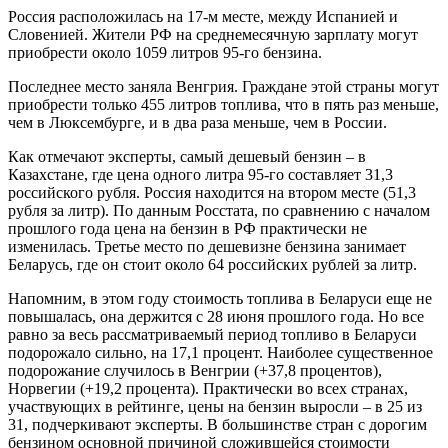
Россия расположилась на 17-м месте, между Испанией и
Словенией. Жители РФ на среднемесячную зарплату могут
приобрести около 1059 литров 95-го бензина.
Последнее место заняла Венгрия. Граждане этой страны могут
приобрести только 455 литров топлива, что в пять раз меньше,
чем в Люксембурге, и в два раза меньше, чем в России.
Как отмечают эксперты, самый дешевый бензин – в
Казахстане, где цена одного литра 95-го составляет 31,3
российского рубля. Россия находится на втором месте (51,3
рубля за литр). По данным Росстата, по сравнению с началом
прошлого года цена на бензин в РФ практически не
изменилась. Третье место по дешевизне бензина занимает
Беларусь, где он стоит около 64 российских рублей за литр.
Напомним, в этом году стоимость топлива в Беларуси еще не
повышалась, она держится с 28 июня прошлого года. Но все
равно за весь рассматриваемый период топливо в Беларуси
подорожало сильно, на 17,1 процент. Наиболее существенное
подорожание случилось в Венгрии (+37,8 процентов),
Норвегии (+19,2 процента). Практически во всех странах,
участвующих в рейтинге, цены на бензин выросли – в 25 из
31, подчеркивают эксперты. В большинстве стран с дорогим
бензином основной причиной сложившейся стоимости