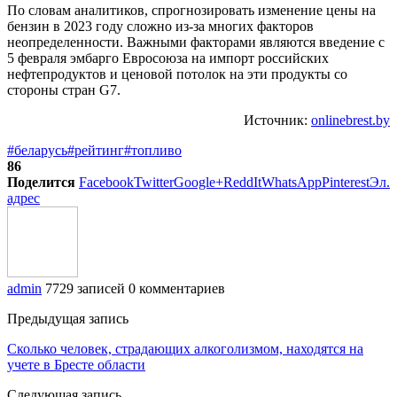
По словам аналитиков, спрогнозировать изменение цены на
бензин в 2023 году сложно из-за многих факторов
неопределенности. Важными факторами являются введение с
5 февраля эмбарго Евросоюза на импорт российских
нефтепродуктов и ценовой потолок на эти продукты со
стороны стран G7.
Источник:
onlinebrest.by
#беларусь
#рейтинг
#топливо
86
Поделится
Facebook
Twitter
Google+
ReddIt
WhatsApp
Pinterest
Эл.
адрес
admin
7729 записей
0 комментариев
Предыдущая запись
Сколько человек, страдающих алкоголизмом, находятся на
учете в Бресте области
Следующая запись