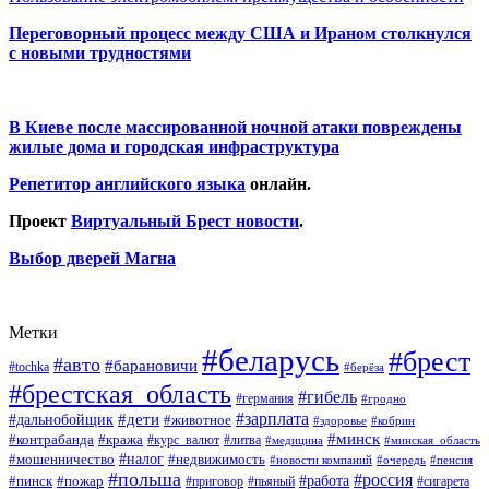
Переговорный процесс между США и Ираном столкнулся
с новыми трудностями
В Киеве после массированной ночной атаки повреждены
жилые дома и городская инфраструктура
Репетитор английского языка
онлайн.
Проект
Виртуальный Брест новости
.
Выбор дверей Магна
Метки
#беларусь
#брест
#авто
#барановичи
#tochka
#берёза
#брестская_область
#гибель
#германия
#гродно
#зарплата
#дальнобойщик
#дети
#животное
#кобрин
#здоровье
#минск
#контрабанда
#кража
#курс_валют
#литва
#медицина
#минская_область
#налог
#мошенничество
#недвижимость
#новости компаний
#пенсия
#очередь
#польша
#россия
#работа
#пожар
#пинск
#приговор
#сигарета
#пьяный