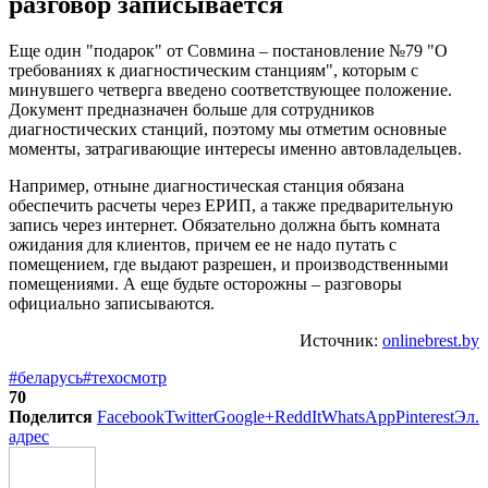
разговор записывается
Еще один "подарок" от Совмина – постановление №79 "О
требованиях к диагностическим станциям", которым с
минувшего четверга введено соответствующее положение.
Документ предназначен больше для сотрудников
диагностических станций, поэтому мы отметим основные
моменты, затрагивающие интересы именно автовладельцев.
Например, отныне диагностическая станция обязана
обеспечить расчеты через ЕРИП, а также предварительную
запись через интернет. Обязательно должна быть комната
ожидания для клиентов, причем ее не надо путать с
помещением, где выдают разрешен, и производственными
помещениями. А еще будьте осторожны – разговоры
официально записываются.
Источник:
onlinebrest.by
#беларусь
#техосмотр
70
Поделится
Facebook
Twitter
Google+
ReddIt
WhatsApp
Pinterest
Эл.
адрес