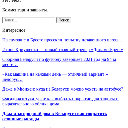
Prev
Next
Комментарии закрыты.
Интересное:
На таможне в Бресте пресекли попытку незаконного ввоза…
Игорь Криушенко — новый главный тренер «Динамо-Брест»
Сборная Беларуси по футболу завершает 2021 год на 94-м
месте…
«Как машина на каждый день — отличный вариант!»
Белорус…
Даже в Мюнхен: куда из Беларуси можно уехать на автобусе?
Фасадная штукатурка: как выбрать покрытие для защиты и
выразительного облика дома
Дача и загородный дом в Беларуси: как сократить
сезонные расходы