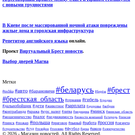
с новыми трудностями
В Киеве после массированной ночной атаки повреждены
жилые дома и городская инфраструктура
Репетитор английского языка
онлайн.
Проект
Виртуальный Брест новости
.
Выбор дверей Магна
Метки
#беларусь
#брест
#авто
#барановичи
#tochka
#берёза
#брестская_область
#гибель
#германия
#гродно
#зарплата
#дальнобойщик
#дети
#животное
#кобрин
#здоровье
#минск
#контрабанда
#кража
#курс_валют
#литва
#медицина
#минская_область
#налог
#мошенничество
#недвижимость
#новости компаний
#пенсия
#очередь
#польша
#россия
#работа
#пожар
#пинск
#приговор
#сигарета
#пьяный
#суд
#футбол
#топливо
#цена
#школа
#электричество
#строительство
#телефон
© 2026 - Магазин новостей. All Rights Reserved.