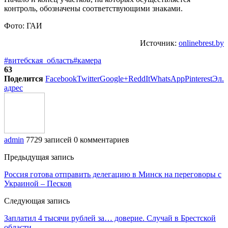
контроль, обозначены соответствующими знаками.
Фото: ГАИ
Источник:
onlinebrest.by
#витебская_область
#камера
63
Поделится
Facebook
Twitter
Google+
ReddIt
WhatsApp
Pinterest
Эл.
адрес
admin
7729 записей
0 комментариев
Предыдущая запись
Россия готова отправить делегацию в Минск на переговоры с
Украиной – Песков
Следующая запись
Заплатил 4 тысячи рублей за… доверие. Случай в Брестской
области