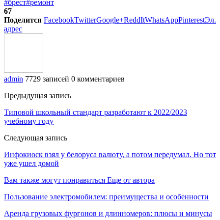
#брест
#ремонт
67
Поделится
Facebook
Twitter
Google+
ReddIt
WhatsApp
Pinterest
Эл.
адрес
admin
7729 записей
0 комментариев
Предыдущая запись
Типовой школьный стандарт разработают к 2022/2023
учебному году
Следующая запись
Инфокиоск взял у белоруса валюту, а потом передумал. Но тот
уже ушел домой
Вам также могут понравиться
Еще от автора
Пользование электромобилем: преимущества и особенности
Аренда грузовых фургонов и длинномеров: плюсы и минусы