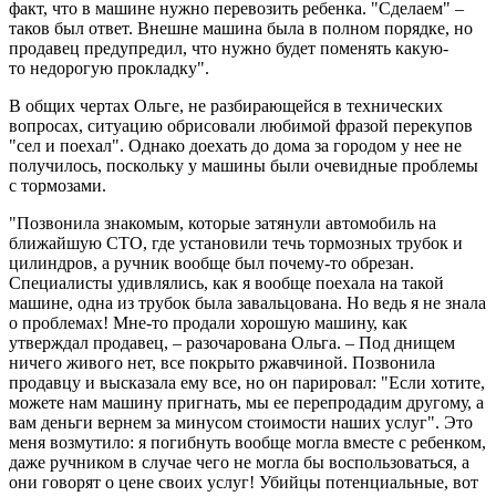
факт, что в машине нужно перевозить ребенка. "Сделаем" –
таков был ответ. Внешне машина была в полном порядке, но
продавец предупредил, что нужно будет поменять какую-
то недорогую прокладку".
В общих чертах Ольге, не разбирающейся в технических
вопросах, ситуацию обрисовали любимой фразой перекупов
"сел и поехал". Однако доехать до дома за городом у нее не
получилось, поскольку у машины были очевидные проблемы
с тормозами.
"Позвонила знакомым, которые затянули автомобиль на
ближайшую СТО, где установили течь тормозных трубок и
цилиндров, а ручник вообще был почему-то обрезан.
Специалисты удивлялись, как я вообще поехала на такой
машине, одна из трубок была завальцована. Но ведь я не знала
о проблемах! Мне-то продали хорошую машину, как
утверждал продавец, – разочарована Ольга. – Под днищем
ничего живого нет, все покрыто ржавчиной. Позвонила
продавцу и высказала ему все, но он парировал: "Если хотите,
можете нам машину пригнать, мы ее перепродадим другому, а
вам деньги вернем за минусом стоимости наших услуг". Это
меня возмутило: я погибнуть вообще могла вместе с ребенком,
даже ручником в случае чего не могла бы воспользоваться, а
они говорят о цене своих услуг! Убийцы потенциальные, вот