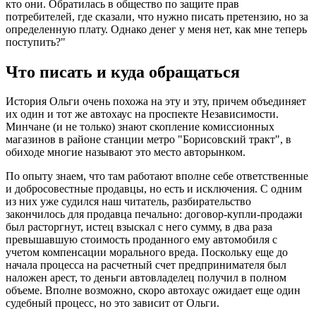
кто они. Обратилась в общество по защите прав
потребителей, где сказали, что нужно писать претензию, но за
определенную плату. Однако денег у меня нет, как мне теперь
поступить?"
Что писать и куда обращаться
История Ольги очень похожа на эту и эту, причем объединяет
их один и тот же автохаус на проспекте Независимости.
Минчане (и не только) знают скопление комиссионных
магазинов в районе станции метро "Борисовский тракт", в
обиходе многие называют это место авторынком.
По опыту знаем, что там работают вполне себе ответственные
и добросовестные продавцы, но есть и исключения. С одним
из них уже судился наш читатель, разбирательство
закончилось для продавца печально: договор-купли-продажи
был расторгнут, истец взыскал с него сумму, в два раза
превышавшую стоимость проданного ему автомобиля с
учетом компенсации морального вреда. Поскольку еще до
начала процесса на расчетный счет предпринимателя был
наложен арест, то деньги автовладелец получил в полном
объеме. Вполне возможно, скоро автохаус ожидает еще один
судебный процесс, но это зависит от Ольги.