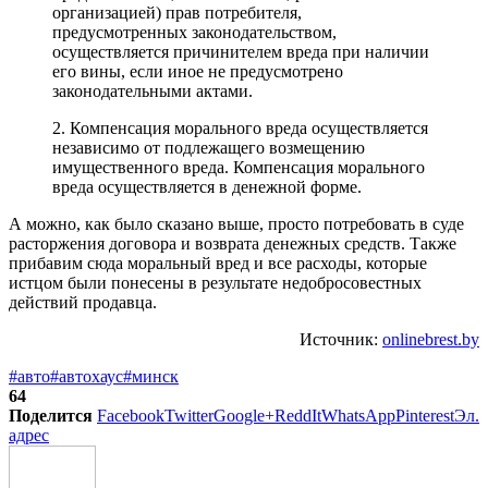
организацией) прав потребителя,
предусмотренных законодательством,
осуществляется причинителем вреда при наличии
его вины, если иное не предусмотрено
законодательными актами.
2. Компенсация морального вреда осуществляется
независимо от подлежащего возмещению
имущественного вреда. Компенсация морального
вреда осуществляется в денежной форме.
А можно, как было сказано выше, просто потребовать в суде
расторжения договора и возврата денежных средств. Также
прибавим сюда моральный вред и все расходы, которые
истцом были понесены в результате недобросовестных
действий продавца.
Источник:
onlinebrest.by
#авто
#автохаус
#минск
64
Поделится
Facebook
Twitter
Google+
ReddIt
WhatsApp
Pinterest
Эл.
адрес