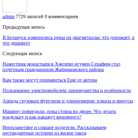
admin
7729 записей
0 комментариев
Предыдущая запись
В Беларуси изменились цены на драгметаллы: что дорожает, а
что дешевеет
Следующая запись
Наместник монастыря в Хмелево игумен Серафим стал
почетным гражданином Жабинковского района
Вам также могут понравиться
Еще от автора
Пользование электромобилем: преимущества и особенности
Аренда грузовых фургонов и длинномеров: плюсы и минусы
Машину повредили, пока стояла во дворе. Что делать
владельцу и как накажут виновного?
Инопланетяне и спящие водители. Рассказываем
нестандартные истории из жизни такси