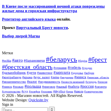
В Киеве после массированной ночной атаки повреждены
жилые дома и городская инфраструктура
Репетитор английского языка
онлайн.
Проект
Виртуальный Брест новости
.
Выбор дверей Магна
Метки
#беларусь
#брест
#авто
#барановичи
#tochka
#берёза
#брестская_область
#гибель
#германия
#гродно
#зарплата
#дальнобойщик
#дети
#животное
#кобрин
#здоровье
#минск
#контрабанда
#кража
#курс_валют
#литва
#медицина
#минская_область
#налог
#мошенничество
#недвижимость
#новости компаний
#пенсия
#очередь
#польша
#россия
#работа
#пожар
#пинск
#приговор
#сигарета
#пьяный
#суд
#футбол
#топливо
#цена
#школа
#электричество
#строительство
#телефон
© 2026 - Магазин новостей. All Rights Reserved.
Website Design:
Quicksite.by
Sign in