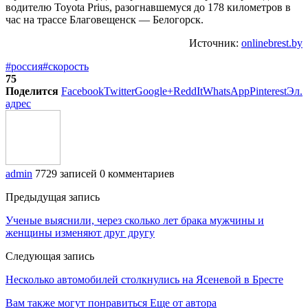
водителю Toyota Prius, разогнавшемуся до 178 километров в
час на трассе Благовещенск — Белогорск.
Источник:
onlinebrest.by
#россия
#скорость
75
Поделится
Facebook
Twitter
Google+
ReddIt
WhatsApp
Pinterest
Эл.
адрес
admin
7729 записей
0 комментариев
Предыдущая запись
Ученые выяснили, через сколько лет брака мужчины и
женщины изменяют друг другу
Следующая запись
Несколько автомобилей столкнулись на Ясеневой в Бресте
Вам также могут понравиться
Еще от автора