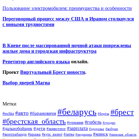
Пользование электромобилем: преимущества и особенности
Переговорный процесс между США и Ираном столкнулся
с новыми трудностями
В Киеве после массированной ночной атаки повреждены
жилые дома и городская инфраструктура
Репетитор английского языка
онлайн.
Проект
Виртуальный Брест новости
.
Выбор дверей Магна
Метки
#беларусь
#брест
#авто
#барановичи
#tochka
#берёза
#брестская_область
#гибель
#германия
#гродно
#зарплата
#дальнобойщик
#дети
#животное
#кобрин
#здоровье
#минск
#контрабанда
#кража
#курс_валют
#литва
#медицина
#минская_область