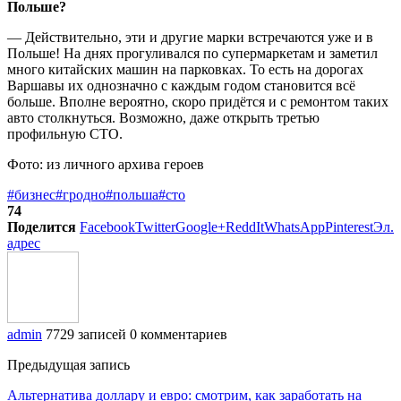
Польше?
— Действительно, эти и другие марки встречаются уже и в
Польше! На днях прогуливался по супермаркетам и заметил
много китайских машин на парковках. То есть на дорогах
Варшавы их однозначно с каждым годом становится всё
больше. Вполне вероятно, скоро придётся и с ремонтом таких
авто столкнуться. Возможно, даже открыть третью
профильную СТО.
Фото: из личного архива героев
#бизнес
#гродно
#польша
#сто
74
Поделится
Facebook
Twitter
Google+
ReddIt
WhatsApp
Pinterest
Эл.
адрес
admin
7729 записей
0 комментариев
Предыдущая запись
Альтернатива доллару и евро: смотрим, как заработать на