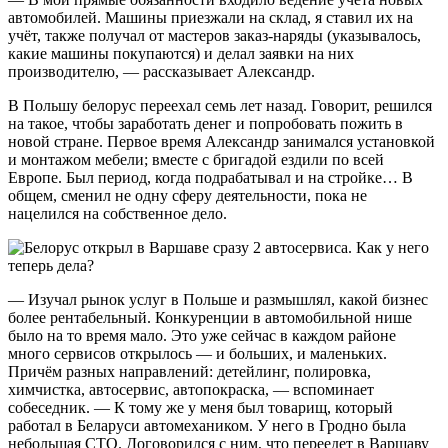
автомобилей. Машины приезжали на склад, я ставил их на
учёт, также получал от мастеров заказ-наряды (указывалось,
какие машины покупаются) и делал заявки на них
производителю, — рассказывает Александр.
В Польшу белорус переехал семь лет назад. Говорит, решился
на такое, чтобы заработать денег и попробовать пожить в
новой стране. Первое время Александр занимался установкой
и монтажом мебели; вместе с бригадой ездили по всей
Европе. Был период, когда подрабатывал и на стройке… В
общем, сменил не одну сферу деятельности, пока не
нацелился на собственное дело.
— Изучал рынок услуг в Польше и размышлял, какой бизнес
более рентабельный. Конкуренции в автомобильной нише
было на то время мало. Это уже сейчас в каждом районе
много сервисов открылось — и больших, и маленьких.
Причём разных направлений: детейлинг, полировка,
химчистка, автосервис, автопокраска, — вспоминает
собеседник. — К тому же у меня был товарищ, который
работал в Беларуси автомехаником. У него в Гродно была
небольшая СТО. Договорился с ним, что переедет в Варшаву