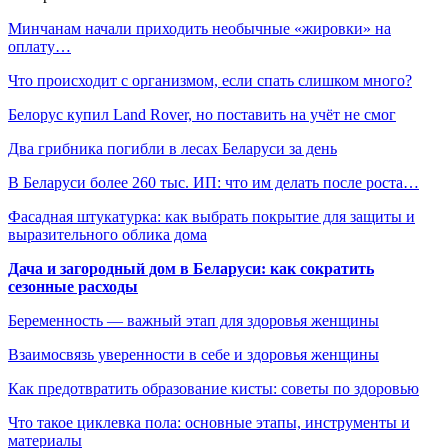
Минчанам начали приходить необычные «жировки» на
оплату…
Что происходит с организмом, если спать слишком много?
Белорус купил Land Rover, но поставить на учёт не смог
Два грибника погибли в лесах Беларуси за день
В Беларуси более 260 тыс. ИП: что им делать после роста…
Фасадная штукатурка: как выбрать покрытие для защиты и
выразительного облика дома
Дача и загородный дом в Беларуси: как сократить
сезонные расходы
Беременность — важный этап для здоровья женщины
Взаимосвязь уверенности в себе и здоровья женщины
Как предотвратить образование кисты: советы по здоровью
Что такое циклевка пола: основные этапы, инструменты и
материалы