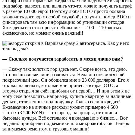
антифриз или тормозная жидкость. Если надумаете выбросить
под забор, вывезти или вылить что-то, можно получить штраф
в размере 10 000 евро! Поэтому любая СТО просто обязана
заключить договор с особой службой, получить номер BDO и
фиксировать там всю информацию об утилизации отходов.
Хотя деньги за это просят небольшие — 100—110 злотых
ежемесячно, но момент очень важный!
— Сколько получается заработать в месяц лично вам?
— Скажу так: золотых гор здесь нет. Скорее всего, это дело,
которое позволяет мне развиваться. Недавно появился ещё
покрасочный цех. Он обошёлся мне в 23 000 долларов. Его я
открыл на деньги, которые мне принесла вторая СТО, а
вторую открыл за счёт прибыли от первой… И при этом я не
могу себе позволить, например, купить квартиру за наличные
деньги, отложенные под подушку. Только если в кредит!
Ежемесячно на личные расходы уходит примерно 4 500
злотых (3 500 BYN) — это аренда квартиры, питание и
бытовые нужды. Всё остальное я вкладываю в бизнес… Вот
недавно приобрели подъёмники для микроавтобусов. Теперь
занимаемся ремонтом и грузовых машин!