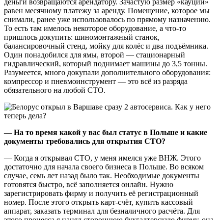
деньги возвращаются арендатору. Зачастую размер «кауции»
равен месячному платежу за аренду. Помещение, которое мы
снимали, ранее уже использовалось по прямому назначению.
То есть там имелось некоторое оборудование, а что-то
пришлось докупить: шиномонтажный станок,
балансировочный стенд, мойку для колёс и два подъёмника.
Один понадобился для ямы, второй — стационарный
гидравлический, который поднимает машины до 3,5 тонны.
Разумеется, много докупали дополнительного оборудования:
компрессор и пневмоинструмент — это всё из разряда
обязательного на любой СТО.
— На то время какой у вас был статус в Польше и какие
документы требовались для открытия СТО?
— Когда я открывал СТО, у меня имелся уже ВНЖ. Этого
достаточно для начала своего бизнеса в Польше. Во всяком
случае, семь лет назад было так. Необходимые документы
готовятся быстро, всё заполняется онлайн. Нужно
зарегистрировать фирму и получить её регистрационный
номер. После этого открыть карт-счёт, купить кассовый
аппарат, заказать терминал для безналичного расчёта. Для
этого процесса я нанял стороннюю бухгалтерскую фирму, она