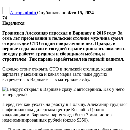
Автор
admin
Опубликовано
Фев 15, 2024
74
Поделится
Гродненец Александр переехал в Варшаву в 2016 году. За
семь лет пребывания в польской столице мужчина сумел
открыть две СТО и один покрасочный цех. Правда, в
первые годы жизни в соседней стране пришлось поменять
не одну работу: трудился и сборщиком мебели, и
строителем. Так парень зарабатывал на первый капитал.
Сколько стоит открыть СТО в польской столице, какая
зарплата у механика и какая марка авто чаще других
встречается в Варшаве — в материале av.by.
Перед тем как уехать на работу в Польшу, Александр трудился
в официальном дилерском центре Renault в Гродно
кладовщиком. Зарплата парня тогда была 7 миллионов
неденоминированных рублей (около $350).
— В мои прямые обязанности входило ведение учёта новых