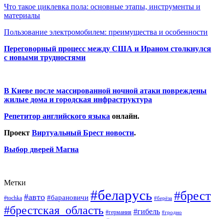
Что такое циклевка пола: основные этапы, инструменты и
материалы
Пользование электромобилем: преимущества и особенности
Переговорный процесс между США и Ираном столкнулся
с новыми трудностями
В Киеве после массированной ночной атаки повреждены
жилые дома и городская инфраструктура
Репетитор английского языка
онлайн.
Проект
Виртуальный Брест новости
.
Выбор дверей Магна
Метки
#беларусь
#брест
#авто
#барановичи
#tochka
#берёза
#брестская_область
#гибель
#германия
#гродно