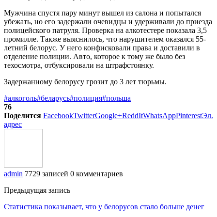
Мужчина спустя пару минут вышел из салона и попытался
убежать, но его задержали очевидцы и удерживали до приезда
полицейского патруля. Проверка на алкотестере показала 3,5
промилле. Также выяснилось, что нарушителем оказался 55-
летний белорус. У него конфисковали права и доставили в
отделение полиции. Авто, которое к тому же было без
техосмотра, отбуксировали на штрафстоянку.
Задержанному белорусу грозит до 3 лет тюрьмы.
#алкоголь
#беларусь
#полиция
#польша
76
Поделится
Facebook
Twitter
Google+
ReddIt
WhatsApp
Pinterest
Эл.
адрес
admin
7729 записей
0 комментариев
Предыдущая запись
Статистика показывает, что у белорусов стало больше денег