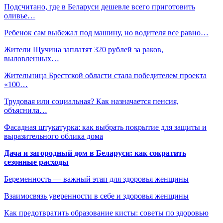
Подсчитано, где в Беларуси дешевле всего приготовить
оливье…
Ребенок сам выбежал под машину, но водителя все равно…
Жители Щучина заплатят 320 рублей за раков,
выловленных…
Жительница Брестской области стала победителем проекта
«100…
Трудовая или социальная? Как назначается пенсия,
объяснила…
Фасадная штукатурка: как выбрать покрытие для защиты и
выразительного облика дома
Дача и загородный дом в Беларуси: как сократить
сезонные расходы
Беременность — важный этап для здоровья женщины
Взаимосвязь уверенности в себе и здоровья женщины
Как предотвратить образование кисты: советы по здоровью