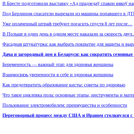
В Бресте подготовили выставку «Ад прадзедаў спакон вякоў 
Под Берлином спасатели вырезали из машины попавшего в 
Уже оплаченный штраф требуют погасить спустя 8 лет после…
В Польше в один день в одном месте наказали за скорость дву
Фасадная штукатурка: как выбрать покрытие для защиты и выр
Дача и загородный дом в Беларуси: как сократить сезонные
Беременность — важный этап для здоровья женщины
Взаимосвязь уверенности в себе и здоровья женщины
Как предотвратить образование кисты: советы по здоровью
Что такое циклевка пола: основные этапы, инструменты и мат
Пользование электромобилем: преимущества и особенности
Переговорный процесс между США и Ираном столкнулся с