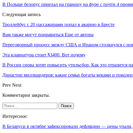
В Польше белорус приехал на границу на фуре с почти 4 пром
Следующая запись
Троллейбус с 20 пассажирами попал в аварию в Бресте
Вам также могут понравиться
Еще от автора
Переговорный процесс между США и Ираном столкнулся с но
Эта клавиатура стоит $3400. Вот почему
В России снова хотят повысить утильсбор. Как это отразится н
Династии миллиардеров: какие семьи богаты веками и поколе
Prev
Next
Комментарии закрыты.
Интересное:
В Беларуси в октябре зафиксировали дефляцию — цены упали