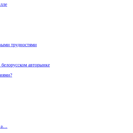
илле
выми трудностями
а белорусском авторынке
ниями?
, а…