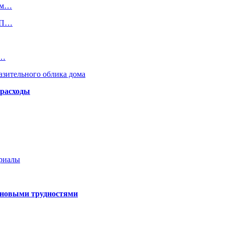
нам…
ДТП…
х…
азительного облика дома
 расходы
ериалы
 новыми трудностями