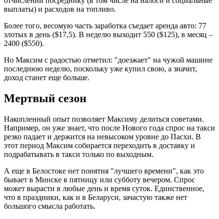
отчислений посреднику (в том числе на налоги и социальные
выплаты) и расходов на топливо.
Более того, весомую часть заработка съедает аренда авто: 77
злотых в день ($17,5). В неделю выходит 550 ($125), в месяц –
2400 ($550).
Но Максим с радостью отметил: "доезжает" на чужой машине
последнюю неделю, поскольку уже купил свою, а значит,
доход станет еще больше.
Мертвый сезон
Накопленный опыт позволяет Максиму делиться советами.
Например, он уже знает, что после Нового года спрос на такси
резко падает и держится на невысоком уровне до Пасхи. В
этот период Максим собирается переходить в доставку и
подрабатывать в такси только по выходным.
А еще в Белостоке нет понятия "лучшего времени", как это
бывает в Минске в пятницу или субботу вечером. Спрос
может вырасти в любые день и время суток. Единственное,
что в праздники, как и в Беларуси, зачастую также нет
большого смысла работать.