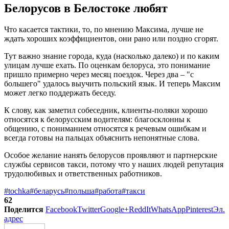
Белорусов в Белостоке любят
Что касается тактики, то, по мнению Максима, лучше не
ждать хороших коэффициентов, они рано или поздно сгорят.
Тут важно знание города, куда (насколько далеко) и по каким
улицам лучше ехать. По оценкам белоруса, это понимание
пришло примерно через месяц поездок. Через два – "с
большего" удалось выучить польский язык. И теперь Максим
может легко поддержать беседу.
К слову, как заметил собеседник, клиенты-поляки хорошо
относятся к белорусским водителям: благосклонны к
общению, с пониманием относятся к речевым ошибкам и
всегда готовы на пальцах объяснить непонятные слова.
Особое желание нанять белорусов проявляют и партнерские
службы сервисов такси, потому что у наших людей репутация
трудолюбивых и ответственных работников.
#tochka
#беларусь
#польша
#работа
#такси
62
Поделится
Facebook
Twitter
Google+
ReddIt
WhatsApp
Pinterest
Эл.
адрес