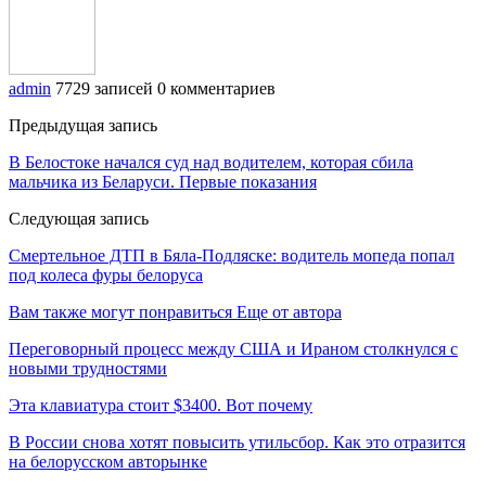
admin
7729 записей
0 комментариев
Предыдущая запись
В Белостоке начался суд над водителем, которая сбила
мальчика из Беларуси. Первые показания
Следующая запись
Смертельное ДТП в Бяла-Подляске: водитель мопеда попал
под колеса фуры белоруса
Вам также могут понравиться
Еще от автора
Переговорный процесс между США и Ираном столкнулся с
новыми трудностями
Эта клавиатура стоит $3400. Вот почему
В России снова хотят повысить утильсбор. Как это отразится
на белорусском авторынке