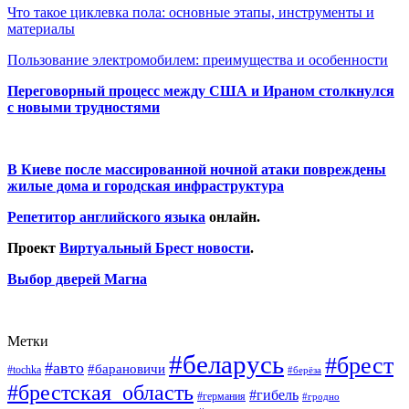
Что такое циклевка пола: основные этапы, инструменты и
материалы
Пользование электромобилем: преимущества и особенности
Переговорный процесс между США и Ираном столкнулся
с новыми трудностями
В Киеве после массированной ночной атаки повреждены
жилые дома и городская инфраструктура
Репетитор английского языка
онлайн.
Проект
Виртуальный Брест новости
.
Выбор дверей Магна
Метки
#беларусь
#брест
#авто
#барановичи
#tochka
#берёза
#брестская_область
#гибель
#германия
#гродно