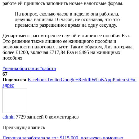
работе ей пришлось заполнить новые налоговые формы.
На вопрос, сколько часов в неделю она работала,
девушка написала 16 часов, не осознавая, что это
превысило разрешенное время на одну секунду.
Департамент рассмотрел ее случай и лишил ее пособия Esa.
Это решение также лишило ее жилищного пособия и
возможности налоговых льгот. Таким образом, Лиз потеряла
более £1200, включая £717,84 Esa и £495 на жилищных
пособиях.
#великобритания
#работа
67
Поделится
Facebook
Twitter
Google+
ReddIt
WhatsApp
Pinterest
Эл.
адрес
admin
7729 записей
0 комментариев
Предыдущая запись
Девушка заработала за год $115 000, пользуясь помощью