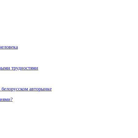
человека
выми трудностями
а белорусском авторынке
ниями?