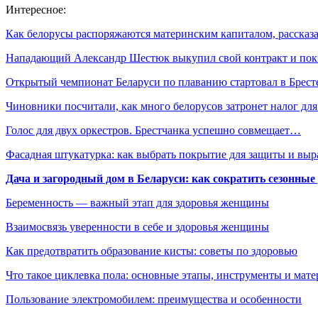
Интересное:
Как белорусы распоряжаются материнским капиталом, расска
Нападающий Александр Шестюк выкупил свой контракт и по
Открытый чемпионат Беларуси по плаванию стартовал в Брес
Чиновники посчитали, как много белорусов затронет налог дл
Голос для двух оркестров. Брестчанка успешно совмещает…
Фасадная штукатурка: как выбрать покрытие для защиты и выр
Дача и загородный дом в Беларуси: как сократить сезонные
Беременность — важный этап для здоровья женщины
Взаимосвязь уверенности в себе и здоровья женщины
Как предотвратить образование кисты: советы по здоровью
Что такое циклевка пола: основные этапы, инструменты и мат
Пользование электромобилем: преимущества и особенности