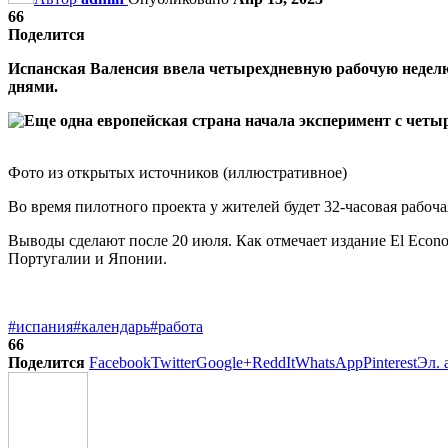
66
Поделится
Испанская Валенсия ввела четырехдневную рабочую неделю.
днями.
Фото из открытых источников (иллюстративное)
Во время пилотного проекта у жителей будет 32-часовая рабоча
Выводы сделают после 20 июля. Как отмечает издание El Econ
Португалии и Японии.
#испания
#календарь
#работа
66
Поделится
Facebook
Twitter
Google+
ReddIt
WhatsApp
Pinterest
Эл. 