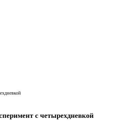
рехдневкой
ксперимент с четырехдневкой