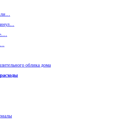
зали…
кинул…
те.…
я…
азительного облика дома
 расходы
ериалы