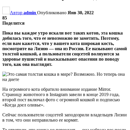
Автор
admin
Опубликовано
Янв 30, 2022
85
Поделится
Пока вы каждое утро искали вот таких котов, эта кошка
добилась того, что ее невозможно не заметить. Поэтому,
если вам кажется, что у вашего кота широкая кость,
посмотрите на Лизню — она из России. Ее называют самой
толстой кошкой, а пользователи соцсетей волнуются за
здоровье пушистой и высказывают опасения по поводу
того, как она выглядит.
На огромного кота обратило внимание издание Mirror.
Страницу животного в Instagram завели в конце 2019 года,
второй пост включал фото с огромной кошкой и подписью
«Когда доел оливье».
Сейчас пользователи соцсетей заподозрили владельцев Лизни
в том, что они неправильно ее кормят.
Те ответили, что кошка не переедает — она набрала вес после