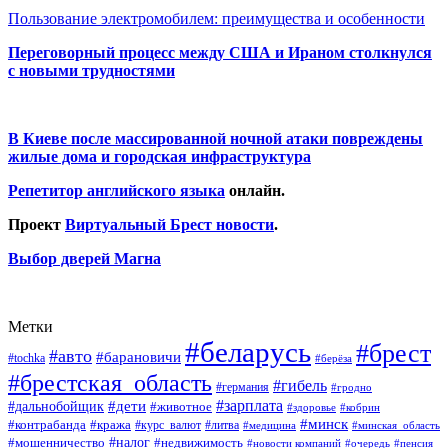
Пользование электромобилем: преимущества и особенности
Переговорный процесс между США и Ираном столкнулся
с новыми трудностями
В Киеве после массированной ночной атаки повреждены
жилые дома и городская инфраструктура
Репетитор английского языка
онлайн.
Проект
Виртуальный Брест новости
.
Выбор дверей Магна
Метки
#беларусь
#брест
#авто
#барановичи
#tochka
#берёза
#брестская_область
#гибель
#германия
#гродно
#зарплата
#дальнобойщик
#дети
#животное
#кобрин
#здоровье
#минск
#контрабанда
#кража
#курс_валют
#литва
#медицина
#минская_область
#налог
#мошенничество
#недвижимость
#новости компаний
#пенсия
#очередь