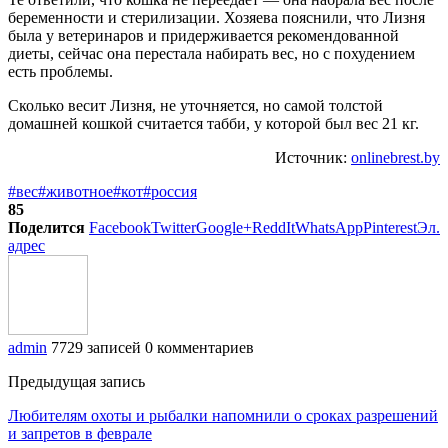
беременности и стерилизации. Хозяева пояснили, что Лизня
была у ветеринаров и придерживается рекомендованной
диеты, сейчас она перестала набирать вес, но с похудением
есть проблемы.
Сколько весит Лизня, не уточняется, но самой толстой
домашней кошкой считается табби, у которой был вес 21 кг.
Источник:
onlinebrest.by
#вес
#животное
#кот
#россия
85
Поделится
Facebook
Twitter
Google+
ReddIt
WhatsApp
Pinterest
Эл.
адрес
admin
7729 записей
0 комментариев
Предыдущая запись
Любителям охоты и рыбалки напомнили о сроках разрешений
и запретов в феврале