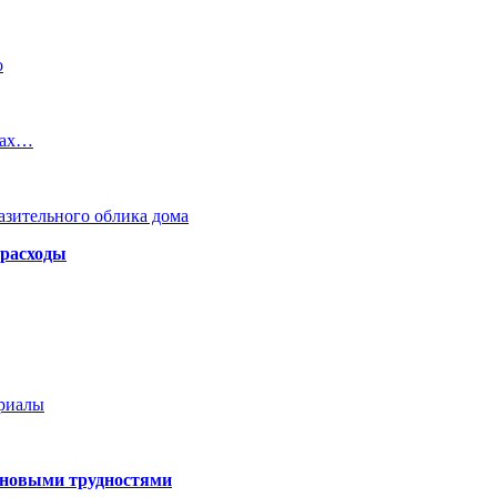
о
жах…
азительного облика дома
 расходы
ериалы
 новыми трудностями