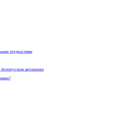
выми трудностями
а белорусском авторынке
ниями?