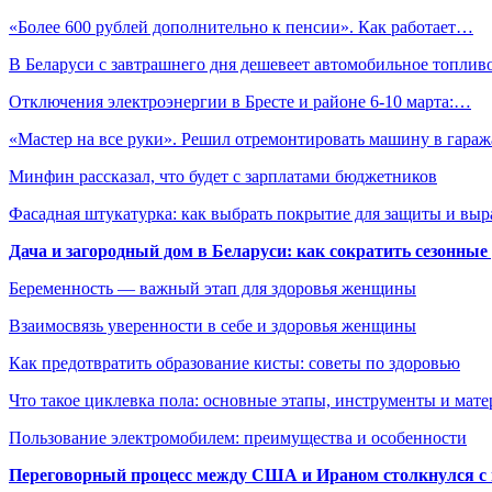
«Более 600 рублей дополнительно к пенсии». Как работает…
В Беларуси с завтрашнего дня дешевеет автомобильное топлив
Отключения электроэнергии в Бресте и районе 6-10 марта:…
«Мастер на все руки». Решил отремонтировать машину в гара
Минфин рассказал, что будет с зарплатами бюджетников
Фасадная штукатурка: как выбрать покрытие для защиты и выр
Дача и загородный дом в Беларуси: как сократить сезонные
Беременность — важный этап для здоровья женщины
Взаимосвязь уверенности в себе и здоровья женщины
Как предотвратить образование кисты: советы по здоровью
Что такое циклевка пола: основные этапы, инструменты и мат
Пользование электромобилем: преимущества и особенности
Переговорный процесс между США и Ираном столкнулся с