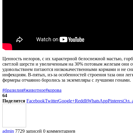
Ценность нелоров, с их характерной белоснежной мастью, горб
светлой шерсти и увеличенным на 30% потовым железам они от
удовольствием питаются низкокачественными кормами и не сни
инфекциям. В-пятых, из-за особенностей строения таза они ле
фермеры отчаянно боролись за экземпляры с лучшими генами.
#бразилия
#животное
#корова
64
Поделится
Facebook
Twitter
Google+
ReddIt
WhatsApp
Pinterest
Эл. 
admin
7729 записей
0 комментариев