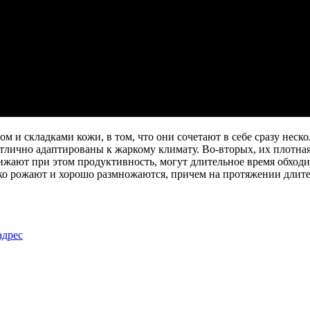
ом и складками кожи, в том, что они сочетают в себе сразу неск
лично адаптированы к жаркому климату. Во-вторых, их плотная 
жают при этом продуктивность, могут длительное время обходи
гко рожают и хорошо размножаются, причем на протяжении длител
адрес