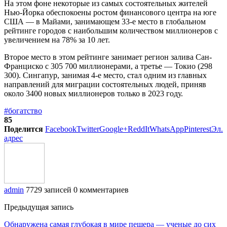
На этом фоне некоторые из самых состоятельных жителей
Нью-Йорка обеспокоены ростом финансового центра на юге
США — в Майами, занимающем 33-е место в глобальном
рейтинге городов с наибольшим количеством миллионеров с
увеличением на 78% за 10 лет.
Второе место в этом рейтинге занимает регион залива Сан-
Франциско с 305 700 миллионерами, а третье — Токио (298
300). Сингапур, занимая 4-е место, стал одним из главных
направлений для миграции состоятельных людей, приняв
около 3400 новых миллионеров только в 2023 году.
#богатство
85
Поделится
Facebook
Twitter
Google+
ReddIt
WhatsApp
Pinterest
Эл.
адрес
admin
7729 записей
0 комментариев
Предыдущая запись
Обнаружена самая глубокая в мире пещера — ученые до сих