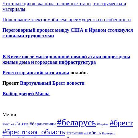
Что такое циклевка пола: основные этапы, инструменты и
материалы
Пользование электромобилем: преимущества и особенности
Переговорный процесс между США и Ираном столкнулся
с новыми трудностями
В Киеве после массированной ночной атаки повреждены
жилые дома и городская инфраструктура
Репетитор английского языка
онлайн.
Проект
Виртуальный Брест новости
.
Выбор дверей Магна
Метки
#беларусь
#брест
#авто
#барановичи
#tochka
#берёза
#брестская_область
#гибель
#германия
#гродно