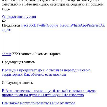
сместился на 14-ю позицию, несмотря на седьмую в прошлом
году.
#город
#сингапу
#топ
62
Поделится
Facebook
Twitter
Google+
ReddIt
WhatsApp
Pinterest
Эл.
адрес
admin
7729 записей
0 комментариев
Предыдущая запись
Ирландия предлагает до €84 тысяч за переезд на свою
территорию. Как обычно, есть нюансы
Следующая запись
В Атлантическом океане ищут батискаф с пятью людьми,
пропавшими на пути к «Титанику». Что известно
Вам также могут понравиться
Еще от автора