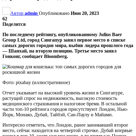
Автор
admin
Опубликовано
Июн 20, 2023
62
Поделится
По последнему рейтингу, опубликованному Julius Baer
Group Ltd, город Сингапур занял первое место в списке
самых дорогих городов мира, выбив лидера прошлого года
— Шанхай, на вторую позицию. Третье место занял
Гонконг, сообщает Bloomberg.
Фото: pixabay (иллюстративное)
Отчет указывает на высокий уровень жизни в Сингапуре,
растущий спрос на недвижимость, высокую стоимость
медицинского страхования и налоговое бремя. В остальной
части топ-10 рейтинга городов присутствуют Лондон, Нью-
Йорк, Монако, Дубай, Тайбэй, Сан-Паулу и Майами.
Интересно отметить, что Лондон, ранее занимавший второе
место, сейчас находится на четвертой строчке. Дубай впервые
вошел в топ-10, заняв седьмое место, в то время как Цюрих