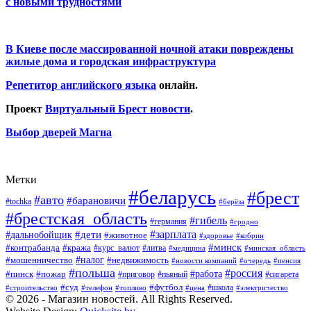
с новыми трудностями
В Киеве после массированной ночной атаки повреждены
жилые дома и городская инфраструктура
Репетитор английского языка
онлайн.
Проект
Виртуальный Брест новости
.
Выбор дверей Магна
Метки
#беларусь
#брест
#авто
#барановичи
#tochka
#берёза
#брестская_область
#гибель
#германия
#гродно
#зарплата
#дальнобойщик
#дети
#животное
#кобрин
#здоровье
#минск
#контрабанда
#кража
#курс_валют
#литва
#медицина
#минская_область
#налог
#мошенничество
#недвижимость
#новости компаний
#пенсия
#очередь
#польша
#россия
#работа
#пожар
#пинск
#приговор
#сигарета
#пьяный
#суд
#футбол
#топливо
#цена
#школа
#электричество
#строительство
#телефон
© 2026 - Магазин новостей. All Rights Reserved.