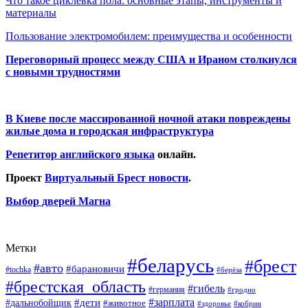
Что такое циклевка пола: основные этапы, инструменты и
материалы
Пользование электромобилем: преимущества и особенности
Переговорный процесс между США и Ираном столкнулся
с новыми трудностями
В Киеве после массированной ночной атаки повреждены
жилые дома и городская инфраструктура
Репетитор английского языка
онлайн.
Проект
Виртуальный Брест новости
.
Выбор дверей Магна
Метки
#беларусь
#брест
#авто
#барановичи
#tochka
#берёза
#брестская_область
#гибель
#германия
#гродно
#зарплата
#дальнобойщик
#дети
#животное
#кобрин
#здоровье