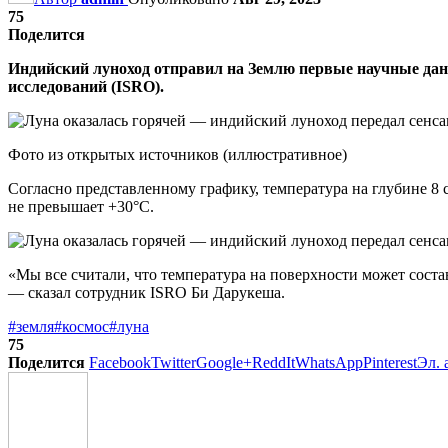
75
Поделится
Индийский луноход отправил на Землю первые научные да
исследований (ISRO).
Фото из открытых источников (иллюстративное)
Согласно представленному графику, температура на глубине 8 
не превышает +30°C.
«Мы все считали, что температура на поверхности может соста
— сказал сотрудник ISRO Би Дарукеша.
#земля
#космос
#луна
75
Поделится
Facebook
Twitter
Google+
ReddIt
WhatsApp
Pinterest
Эл. 