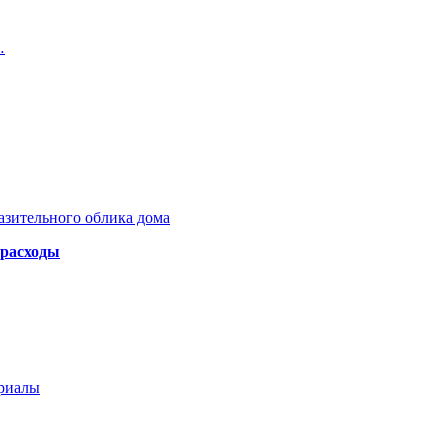
…
азительного облика дома
 расходы
ериалы