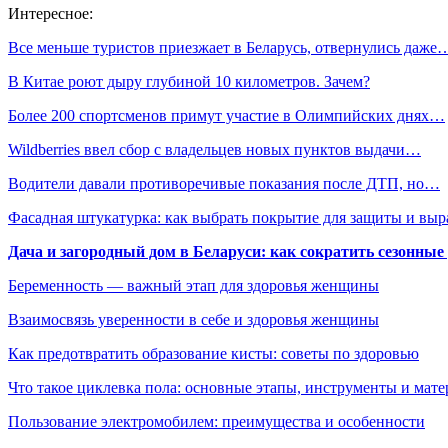
Интересное:
Все меньше туристов приезжает в Беларусь, отвернулись даже
В Китае роют дыру глубиной 10 километров. Зачем?
Более 200 спортсменов примут участие в Олимпийских днях…
Wildberries ввел сбор с владельцев новых пунктов выдачи…
Водители давали противоречивые показания после ДТП, но…
Фасадная штукатурка: как выбрать покрытие для защиты и выр
Дача и загородный дом в Беларуси: как сократить сезонные
Беременность — важный этап для здоровья женщины
Взаимосвязь уверенности в себе и здоровья женщины
Как предотвратить образование кисты: советы по здоровью
Что такое циклевка пола: основные этапы, инструменты и мат
Пользование электромобилем: преимущества и особенности