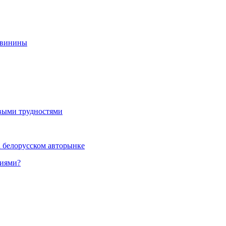
свинины
выми трудностями
а белорусском авторынке
ниями?