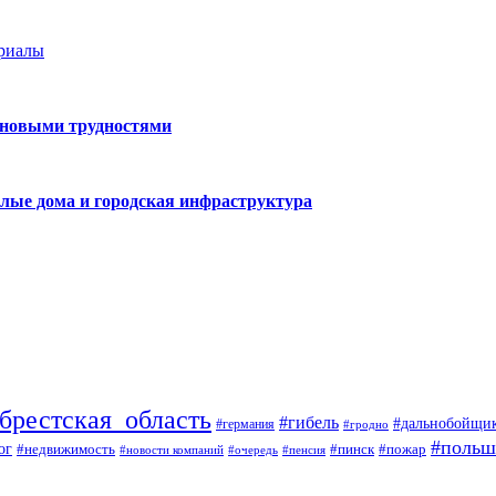
ериалы
 новыми трудностями
лые дома и городская инфраструктура
брестская_область
#гибель
#дальнобойщи
#германия
#гродно
#польш
ог
#недвижимость
#пожар
#пинск
#новости компаний
#пенсия
#очередь