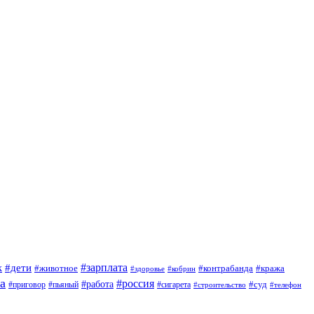
#зарплата
к
#дети
#животное
#контрабанда
#кража
#кобрин
#здоровье
а
#россия
#работа
#суд
#приговор
#сигарета
#пьяный
#строительство
#телефон