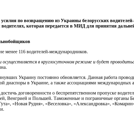
 усилия по возвращению из Украины белорусских водителей
и водителях, которая передается в МИД для принятия дальн
 не менее 116 водителей-международников.
и осуществляется в круглосуточном режиме и будет проводитьс
на.
инувших Украину постоянно обновляется. Данная работа провод
кой диаспоры в Украине, а также ассоциациями международных 
достичь договоренности о беспрепятственном пропуске водителе
й, Венгрией и Польшей. Таможенные и пограничные органы Бел
ута», «Новая Рудня», «Веселовка», «Александровка», «Комарин
и.