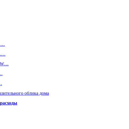
 в…
о.…
BMW…
а…
…
азительного облика дома
 расходы