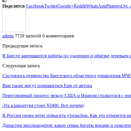
67
Поделится
Facebook
Twitter
Google+
ReddIt
WhatsApp
Pinterest
Эл. 
admin
7729 записей
0 комментариев
Предыдущая запись
В Бресте завершаются работы по удалению и обрезке деревьев 
Следующая запись
Состоялось первенство Брестского областного управления МЧС
Вам также могут понравиться
Еще от автора
Переговорный процесс между США и Ираном столкнулся с но
Эта клавиатура стоит $3400. Вот почему
В России снова хотят повысить утильсбор. Как это отразится н
Династии миллиардеров: какие семьи богаты веками и поколе