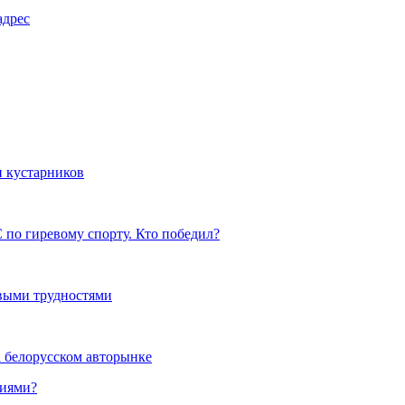
адрес
и кустарников
 по гиревому спорту. Кто победил?
выми трудностями
а белорусском авторынке
ниями?