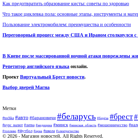
Как предотвратить образование кисты: советы по здоровью
Что такое циклевка пола: основные этапы, инструменты и мат
Пользование электромобилем: преимущества и особенности
Переговорный процесс между США и Ираном столкнулся с
В Киеве после массированной ночной атаки повреждены жи
Репетитор английского языка
онлайн.
Проект
Виртуальный Брест новости
.
Выбор дверей Магна
Метки
#беларусь
#брест
#
#авто
#барановичи
#tochka
#берёза
#минск
#нал
#мошенничество
#курс_валют
#литва
#медицина
#минская_область
#футбол
#топливо
#цена
#школа
#электричество
© 2026 - Магазин новостей. All Rights Reserved.