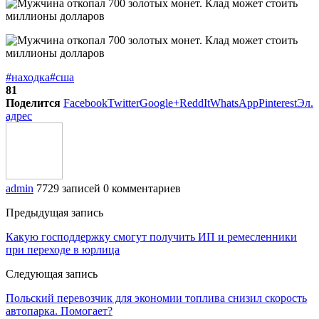
#находка
#сша
81
Поделится
Facebook
Twitter
Google+
ReddIt
WhatsApp
Pinterest
Эл.
адрес
admin
7729 записей
0 комментариев
Предыдущая запись
Какую господдержку смогут получить ИП и ремесленники
при переходе в юрлица
Следующая запись
Польский перевозчик для экономии топлива снизил скорость
автопарка. Помогает?