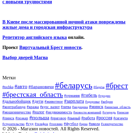
с новыми трудностями
В Киеве после массированной ночной атаки повреждены
жилые дома и городская инфраструктура
Репетитор английского языка
онлайн.
Проект
Виртуальный Брест новости
.
Выбор дверей Магна
Метки
#беларусь
#брест
#авто
#барановичи
#tochka
#берёза
#брестская_область
#гибель
#германия
#гродно
#зарплата
#дальнобойщик
#дети
#животное
#кобрин
#здоровье
#минск
#контрабанда
#кража
#курс_валют
#литва
#медицина
#минская_область
#налог
#мошенничество
#недвижимость
#новости компаний
#пенсия
#очередь
#польша
#россия
#работа
#пожар
#пинск
#приговор
#сигарета
#пьяный
#суд
#футбол
#топливо
#цена
#школа
#электричество
#строительство
#телефон
© 2026 - Магазин новостей. All Rights Reserved.