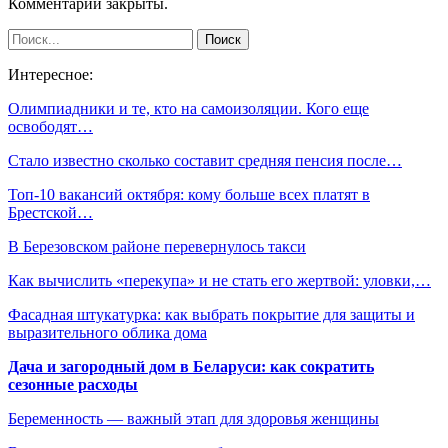
Комментарии закрыты.
Интересное:
Олимпиадники и те, кто на самоизоляции. Кого еще
освободят…
Стало известно сколько составит средняя пенсия после…
Топ-10 вакансий октября: кому больше всех платят в
Брестской…
В Березовском районе перевернулось такси
Как вычислить «перекупа» и не стать его жертвой: уловки,…
Фасадная штукатурка: как выбрать покрытие для защиты и
выразительного облика дома
Дача и загородный дом в Беларуси: как сократить
сезонные расходы
Беременность — важный этап для здоровья женщины