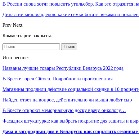
В России снова хотят повысить утильсбор. Как это отразится н
Династии миллиардеров: какие семьи богаты веками и поколе
Prev
Next
Комментарии закрыты.
Интересное:
Названы лучшие товары Республики Беларусь 2022 года
В Бресте горел Citroen. Подробности происшествия
Магазины продлили действие социальной скидки в 10 процент
Найден ответ на вопрос, действительно ли мыши любят сыр
В Бресте откроют мемориальную доску врачу-онкологу…
Фасадная штукатурка: как выбрать покрытие для защиты и выр
Дача и загородный дом в Беларуси: как сократить сезонные