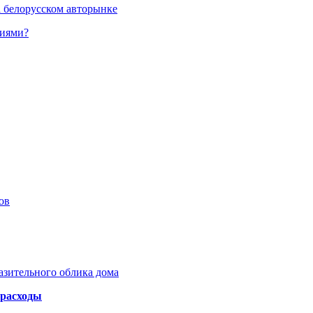
а белорусском авторынке
ниями?
ов
азительного облика дома
 расходы