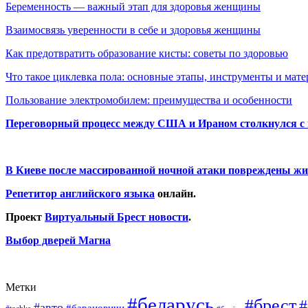
Беременность — важный этап для здоровья женщины
Взаимосвязь уверенности в себе и здоровья женщины
Как предотвратить образование кисты: советы по здоровью
Что такое циклевка пола: основные этапы, инструменты и мат
Пользование электромобилем: преимущества и особенности
Переговорный процесс между США и Ираном столкнулся с
В Киеве после массированной ночной атаки повреждены жи
Репетитор английского языка
онлайн.
Проект
Виртуальный Брест новости
.
Выбор дверей Магна
Метки
#беларусь
#брест
#
#авто
#барановичи