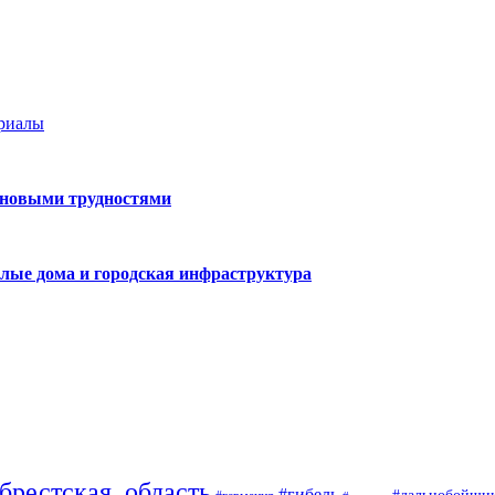
ериалы
 новыми трудностями
лые дома и городская инфраструктура
брестская_область
#гибель
#дальнобойщи