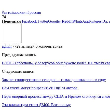
#авто
#москвич
#россия
74
Поделится
Facebook
Twitter
Google+
ReddIt
WhatsApp
Pinterest
Эл. 
admin
7729 записей
0 комментариев
Предыдущая запись
В ПП «Тересполь» у белорусов обнаружено более 100 тысяч ев
Следующая запись
Зимнее солнцестояние: сегодня — самая длинная ночь в году
Вам также могут понравиться
Еще от автора
Переговорный процесс между США и Ираном столкнулся с но
Эта клавиатура стоит $3400. Вот почему