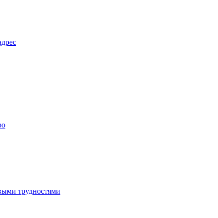
адрес
ро
выми трудностями