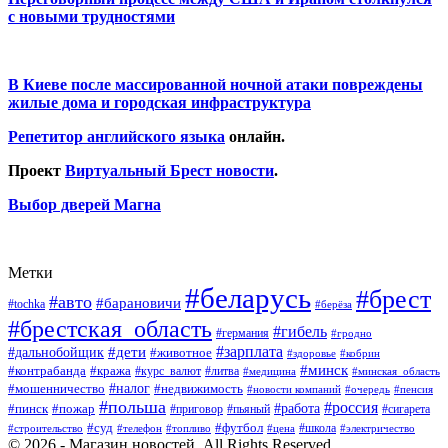
с новыми трудностями
В Киеве после массированной ночной атаки повреждены
жилые дома и городская инфраструктура
Репетитор английского языка
онлайн.
Проект
Виртуальный Брест новости
.
Выбор дверей Магна
Метки
#беларусь
#брест
#авто
#барановичи
#tochka
#берёза
#брестская_область
#гибель
#германия
#гродно
#зарплата
#дальнобойщик
#дети
#животное
#кобрин
#здоровье
#минск
#контрабанда
#кража
#курс_валют
#литва
#медицина
#минская_область
#налог
#мошенничество
#недвижимость
#новости компаний
#пенсия
#очередь
#польша
#россия
#работа
#пожар
#пинск
#приговор
#сигарета
#пьяный
#суд
#футбол
#топливо
#цена
#школа
#электричество
#строительство
#телефон
© 2026 - Магазин новостей. All Rights Reserved.