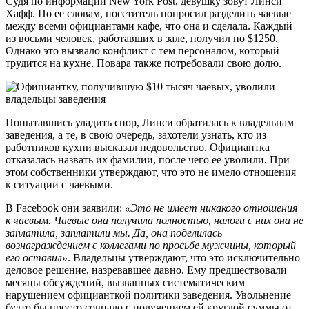
Судя по информации New York Post, девушку зовут Линси
Хафф. По ее словам, посетитель попросил разделить чаевые
между всеми официантами кафе, что она и сделала. Каждый
из восьми человек, работавших в зале, получил по $1250.
Однако это вызвало конфликт с тем персоналом, который
трудится на кухне. Повара также потребовали свою долю.
Попытавшись уладить спор, Линси обратилась к владельцам
заведения, а те, в свою очередь, захотели узнать, кто из
работников кухни высказал недовольство. Официантка
отказалась назвать их фамилии, после чего ее уволили. При
этом собственники утверждают, что это не имело отношения
к ситуации с чаевыми.
В Facebook они заявили:
«Это не имеет никакого отношения
к чаевым. Чаевые она получила полностью, налоги с них она не
заплатила, заплатили мы. Да, она поделилась
вознаграждением с коллегами по просьбе мужчины, который
его оставил»
. Владельцы утверждают, что это исключительно
деловое решение, назревавшее давно. Ему предшествовали
месяцы обсуждений, вызванных систематическим
нарушением официанткой политики заведения. Увольнение
будто бы просто совпало с получением ей круглой суммы от