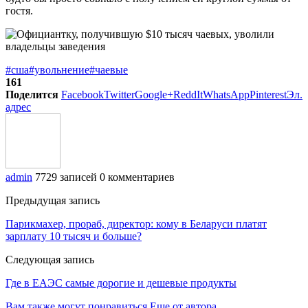
гостя.
#сша
#увольнение
#чаевые
161
Поделится
Facebook
Twitter
Google+
ReddIt
WhatsApp
Pinterest
Эл.
адрес
admin
7729 записей
0 комментариев
Предыдущая запись
Парикмахер, прораб, директор: кому в Беларуси платят
зарплату 10 тысяч и больше?
Следующая запись
Где в ЕАЭС самые дорогие и дешевые продукты
Вам также могут понравиться
Еще от автора