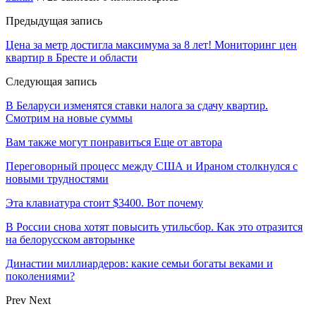
Предыдущая запись
Цена за метр достигла максимума за 8 лет! Мониторинг цен
квартир в Бресте и области
Следующая запись
В Беларуси изменятся ставки налога за сдачу квартир.
Смотрим на новые суммы
Вам также могут понравиться
Еще от автора
Переговорный процесс между США и Ираном столкнулся с
новыми трудностями
Эта клавиатура стоит $3400. Вот почему
В России снова хотят повысить утильсбор. Как это отразится
на белорусском авторынке
Династии миллиардеров: какие семьи богаты веками и
поколениями?
Prev
Next