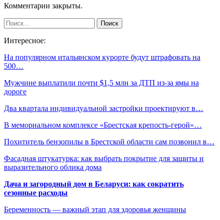
Комментарии закрыты.
Интересное:
На популярном итальянском курорте будут штрафовать на
500…
Мужчине выплатили почти $1,5 млн за ДТП из-за ямы на
дороге
Два квартала индивидуальной застройки проектируют в…
В мемориальном комплексе «Брестская крепость-герой»…
Похититель бензопилы в Брестской области сам позвонил в…
Фасадная штукатурка: как выбрать покрытие для защиты и
выразительного облика дома
Дача и загородный дом в Беларуси: как сократить
сезонные расходы
Беременность — важный этап для здоровья женщины