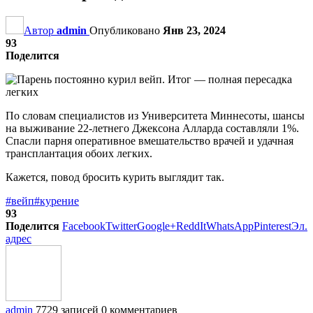
Автор
admin
Опубликовано
Янв 23, 2024
93
Поделится
По словам специалистов из Университета Миннесоты, шансы
на выживание 22-летнего Джексона Алларда составляли 1%.
Спасли парня оперативное вмешательство врачей и удачная
трансплантация обоих легких.
Кажется, повод бросить курить выглядит так.
#вейп
#курение
93
Поделится
Facebook
Twitter
Google+
ReddIt
WhatsApp
Pinterest
Эл.
адрес
admin
7729 записей
0 комментариев