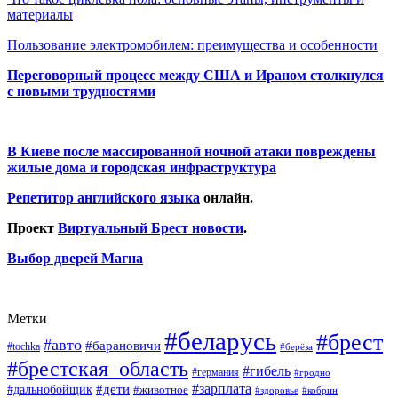
материалы
Пользование электромобилем: преимущества и особенности
Переговорный процесс между США и Ираном столкнулся
с новыми трудностями
В Киеве после массированной ночной атаки повреждены
жилые дома и городская инфраструктура
Репетитор английского языка
онлайн.
Проект
Виртуальный Брест новости
.
Выбор дверей Магна
Метки
#беларусь
#брест
#авто
#барановичи
#tochka
#берёза
#брестская_область
#гибель
#германия
#гродно
#зарплата
#дальнобойщик
#дети
#животное
#кобрин
#здоровье