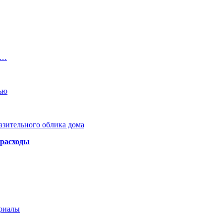
х…
ью
азительного облика дома
 расходы
ериалы