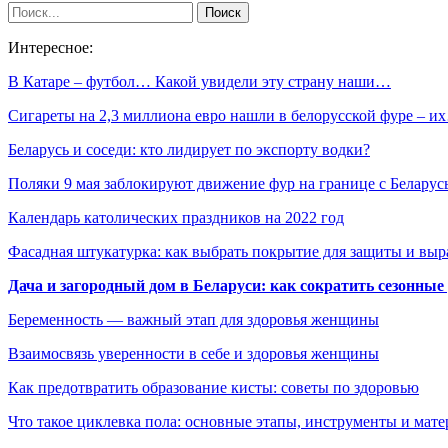
Интересное:
В Катаре – футбол… Какой увидели эту страну наши…
Сигареты на 2,3 миллиона евро нашли в белорусской фуре – и
Беларусь и соседи: кто лидирует по экспорту водки?
Поляки 9 мая заблокируют движение фур на границе с Беларус
Календарь католических праздников на 2022 год
Фасадная штукатурка: как выбрать покрытие для защиты и выр
Дача и загородный дом в Беларуси: как сократить сезонные
Беременность — важный этап для здоровья женщины
Взаимосвязь уверенности в себе и здоровья женщины
Как предотвратить образование кисты: советы по здоровью
Что такое циклевка пола: основные этапы, инструменты и мат