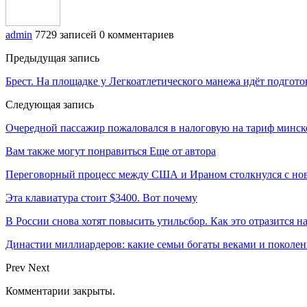
admin
7729 записей
0 комментариев
Предыдущая запись
Брест. На площадке у Легкоатлетического манежа идёт подгот
Следующая запись
Очередной пассажир пожаловался в налоговую на тариф минског
Вам также могут понравиться
Еще от автора
Переговорный процесс между США и Ираном столкнулся с но
Эта клавиатура стоит $3400. Вот почему
В России снова хотят повысить утильсбор. Как это отразится н
Династии миллиардеров: какие семьи богаты веками и поколе
Prev
Next
Комментарии закрыты.