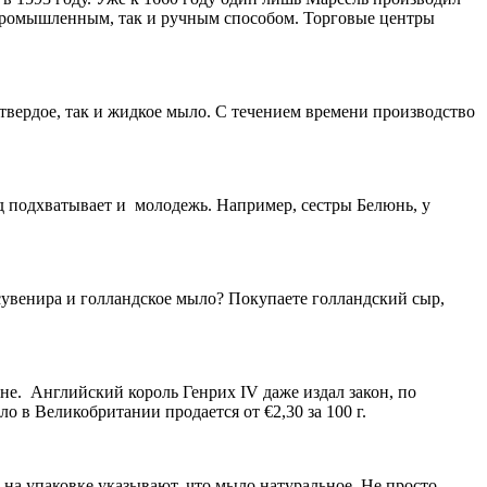
к промышленным, так и ручным способом. Торговые центры
 твердое, так и жидкое мыло. С течением времени производство
нд подхватывает и молодежь. Например, сестры Белюнь, у
 сувенира и голландское мыло? Покупаете голландский сыр,
е. Английский король Генрих IV даже издал закон, по
 в Великобритании продается от €2,30 за 100 г.
 упаковке указывают, что мыло натуральное. Не просто