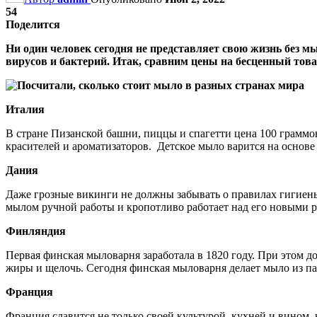
54
Поделится
Ни один человек сегодня не представляет свою жизнь без 
вирусов и бактерий. Итак, сравним цены на бесценный това
Италия
В стране Пизанской башни, пиццы и спагетти цена 100 граммов
красителей и ароматизаторов. Детское мыло варится на основе
Дания
Даже грозные викинги не должны забывать о правилах гигиены.
мылом ручной работы и кропотливо работает над его новыми 
Финляндия
Первая финская мыловарня заработала в 1820 году. При этом 
жиры и щелочь. Сегодня финская мыловарня делает мыло из пал
Франция
Франция славится не только своей культурой, кухней и вином,