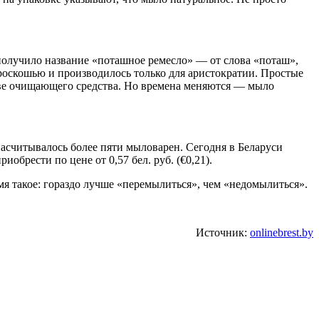
получило название «поташное ремесло» — от слова «поташ»,
 роскошью и производилось только для аристократии. Простые
ве очищающего средства. Но времена меняются — мыло
насчитывалось более пяти мыловарен. Сегодня в Беларуси
брести по цене от 0,57 бел. руб. (€0,21).
мя такое: гораздо лучше «перемылиться», чем «недомылиться».
Источник:
onlinebrest.by