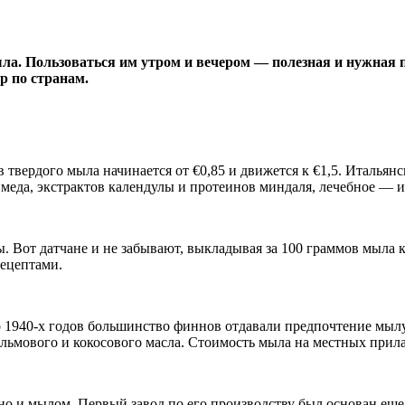
мыла. Пользоваться им утром и вечером — полезная и нужная
р по странам.
 твердого мыла начинается от €0,85 и движется к €1,5. Итальян
 меда, экстрактов календулы и протеинов миндаля, лечебное — и
 Вот датчане и не забывают, выкладывая за 100 граммов мыла к
рецептами.
до 1940-х годов большинство финнов отдавали предпочтение мыл
ьмового и кокосового масла. Стоимость мыла на местных прилав
 но и мылом. Первый завод по его производству был основан еще