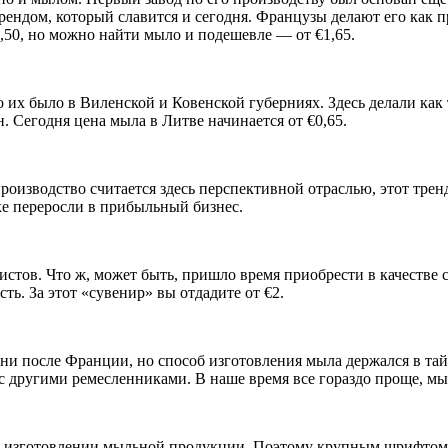
 брендом, который славится и сегодня. Французы делают его ка
,50, но можно найти мыло и подешевле — от €1,65.
 их было в Виленской и Ковенской губерниях. Здесь делали как
. Сегодня цена мыла в Литве начинается от €0,65.
роизводство считается здесь перспективной отраслью, этот тре
ке переросли в прибыльный бизнес.
истов. Что ж, может быть, пришло время приобрести в качестве
ь. За этот «сувенир» вы отдадите от €2.
и после Франции, но способ изготовления мыла держался в тайн
другими ремесленниками. В наше время все гораздо проще, мыло
изготовлении мыльной продукции. Поэтому крупным шрифтом на