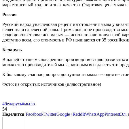
маркетинговый ход, но и знак качества. Стартовая цена мыла в
Россия
Русский народ унаследовал рецепт изготовления мыла у визан
вещества из древесной золы. Промышленное производство мыла
люди довольствовались малым — использовали полусырой карт
доступно всем, его стоимость в РФ начинается от 35 российских
Беларусь
В нашей стране мыловаренное производство стало развиваться 
множество производителей мыла, которым всегда есть что предл
К большому счастью, вопрос доступности мыла сегодня не стои
Фото: из открытых источников (иллюстративное)
#беларусь
#мыло
54
Поделится
Facebook
Twitter
Google+
ReddIt
WhatsApp
Pinterest
Эл. 