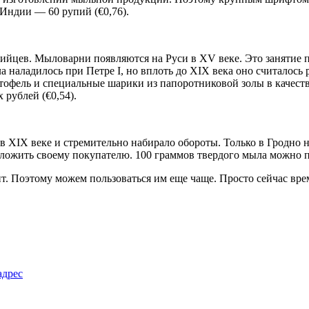
 Индии — 60 рупий (€0,76).
тийцев. Мыловарни появляются на Руси в XV веке. Это занятие 
 наладилось при Петре I, но вплоть до XIX века оно считалось
офель и специальные шарики из папоротниковой золы в качест
 рублей (€0,54).
в ХIX веке и стремительно набирало обороты. Только в Гродно 
ожить своему покупателю. 100 граммов твердого мыла можно прио
т. Поэтому можем пользоваться им еще чаще. Просто сейчас вре
адрес