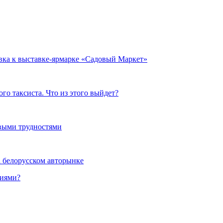
овка к выставке-ярмарке «Садовый Маркет»
о таксиста. Что из этого выйдет?
выми трудностями
а белорусском авторынке
ниями?