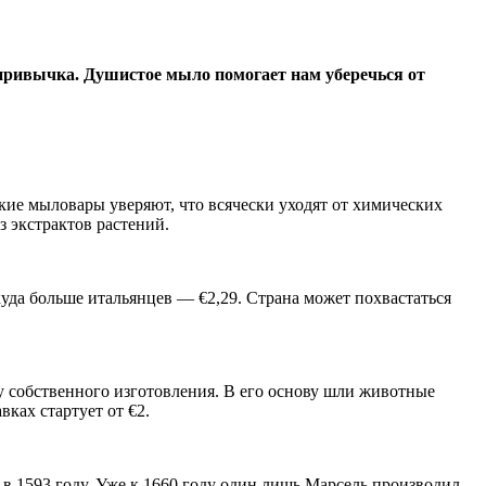
 привычка. Душистое мыло помогает нам уберечься от
ские мыловары уверяют, что всячески уходят от химических
з экстрактов растений.
уда больше итальянцев — €2,29. Страна может похвастаться
у собственного изготовления. В его основу шли животные
ках стартует от €2.
 в 1593 году. Уже к 1660 году один лишь Марсель производил