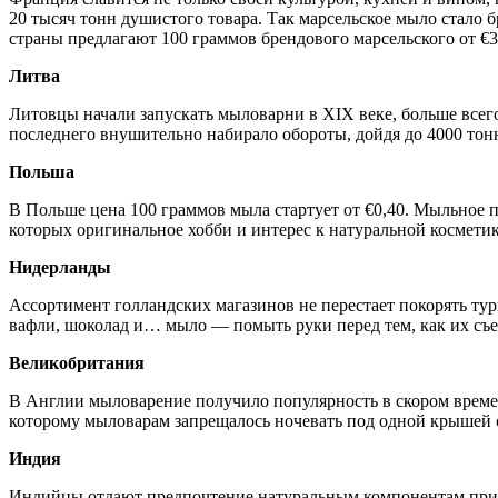
20 тысяч тонн душистого товара. Так марсельское мыло стало
страны предлагают 100 граммов брендового марсельского от €3
Литва
Литовцы начали запускать мыловарни в XIX веке, больше всего
последнего внушительно набирало обороты, дойдя до 4000 тонн
Польша
В Польше цена 100 граммов мыла стартует от €0,40. Мыльное п
которых оригинальное хобби и интерес к натуральной космети
Нидерланды
Ассортимент голландских магазинов не перестает покорять тур
вафли, шоколад и… мыло — помыть руки перед тем, как их съест
Великобритания
В Англии мыловарение получило популярность в скором времен
которому мыловарам запрещалось ночевать под одной крышей с 
Индия
Индийцы отдают предпочтение натуральным компонентам при 