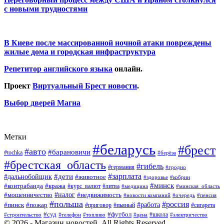
с новыми трудностями
В Киеве после массированной ночной атаки повреждены
жилые дома и городская инфраструктура
Репетитор английского языка
онлайн.
Проект
Виртуальный Брест новости
.
Выбор дверей Магна
Метки
#беларусь
#брест
#авто
#барановичи
#tochka
#берёза
#брестская_область
#гибель
#германия
#гродно
#зарплата
#дальнобойщик
#дети
#животное
#кобрин
#здоровье
#минск
#контрабанда
#кража
#курс_валют
#литва
#медицина
#минская_область
#налог
#мошенничество
#недвижимость
#новости компаний
#пенсия
#очередь
#польша
#россия
#работа
#пожар
#пинск
#приговор
#сигарета
#пьяный
#суд
#футбол
#топливо
#цена
#школа
#электричество
#строительство
#телефон
© 2026 - Магазин новостей. All Rights Reserved.