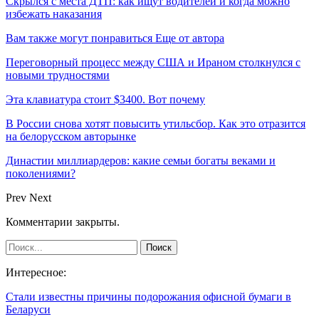
Скрылся с места ДТП: как ищут водителей и когда можно
избежать наказания
Вам также могут понравиться
Еще от автора
Переговорный процесс между США и Ираном столкнулся с
новыми трудностями
Эта клавиатура стоит $3400. Вот почему
В России снова хотят повысить утильсбор. Как это отразится
на белорусском авторынке
Династии миллиардеров: какие семьи богаты веками и
поколениями?
Prev
Next
Комментарии закрыты.
Интересное:
Стали известны причины подорожания офисной бумаги в
Беларуси