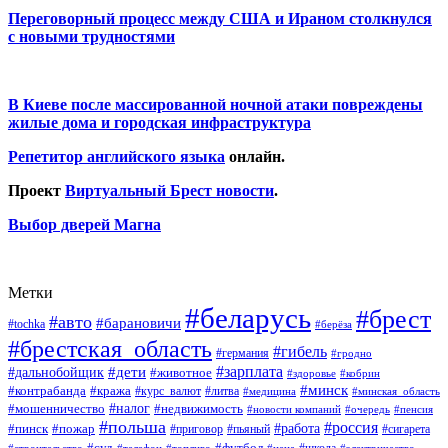
Переговорный процесс между США и Ираном столкнулся
с новыми трудностями
В Киеве после массированной ночной атаки повреждены
жилые дома и городская инфраструктура
Репетитор английского языка
онлайн.
Проект
Виртуальный Брест новости
.
Выбор дверей Магна
Метки
#беларусь
#брест
#авто
#барановичи
#tochka
#берёза
#брестская_область
#гибель
#германия
#гродно
#зарплата
#дальнобойщик
#дети
#животное
#кобрин
#здоровье
#минск
#контрабанда
#кража
#курс_валют
#литва
#медицина
#минская_область
#налог
#мошенничество
#недвижимость
#новости компаний
#пенсия
#очередь
#польша
#россия
#работа
#пожар
#пинск
#приговор
#сигарета
#пьяный
#суд
#футбол
#топливо
#цена
#электричество