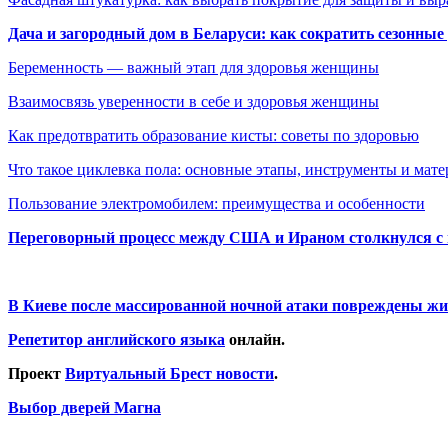
Дача и загородный дом в Беларуси: как сократить сезонные
Беременность — важный этап для здоровья женщины
Взаимосвязь уверенности в себе и здоровья женщины
Как предотвратить образование кисты: советы по здоровью
Что такое циклевка пола: основные этапы, инструменты и мат
Пользование электромобилем: преимущества и особенности
Переговорный процесс между США и Ираном столкнулся с
В Киеве после массированной ночной атаки повреждены жи
Репетитор английского языка
онлайн.
Проект
Виртуальный Брест новости
.
Выбор дверей Магна