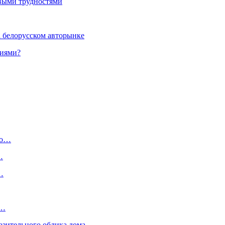
выми трудностями
а белорусском авторынке
ниями?
по…
…
…
.…
азительного облика дома