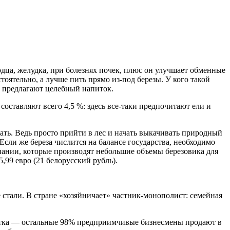
дца, желудка, при болезнях почек, плюс он улучшает обменные
оятельно, а лучше пить прямо из-под березы. У кого такой
м предлагают целебный напиток.
составляют всего 4,5 %: здесь все-таки предпочитают ели и
гать. Ведь просто прийти в лес и начать выкачивать природный
Если же береза числится на балансе государства, необходимо
пании, которые производят небольшие объемы березовика для
,99 евро (21 белорусский рубль).
е стали. В стране «хозяйничает» частник-монополист: семейная
питка — остальные 98% предприимчивые бизнесмены продают в