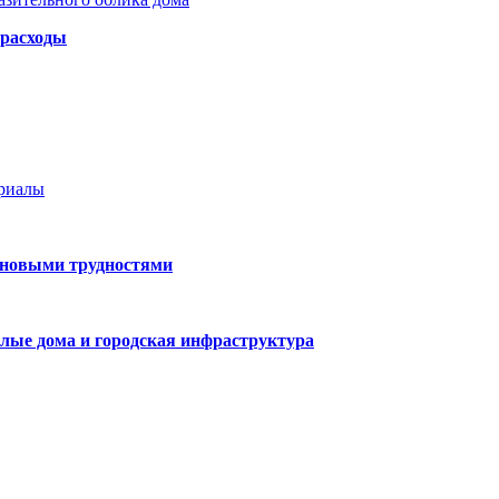
 расходы
ериалы
 новыми трудностями
лые дома и городская инфраструктура