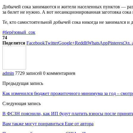
Добычей сока занимаются и жители населенных пунктов — разр
за билет не нужно. А вот несанкционированная заготовка сока в
Те, кто самостоятельной добычей сока никогда не занимался и
#берёзовый_сок
74
Поделится
Facebook
Twitter
Google+
ReddIt
WhatsApp
Pinterest
Эл. 
admin
7729 записей
0 комментариев
Предыдущая запись
Как изменился бюджет прожиточного минимума за год – смот
Следующая запись
В ФСЗН пояснили, как ИП будут платить взносы после приняти
Вам также могут понравиться
Еще от автора