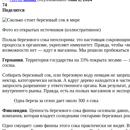
74
Поделится
Фото из открытых источников (иллюстративное)
Польза березового сока неоспорима: это настоящая сокровищн
процессы в организме, укрепляет иммунитет. Правда, чтобы «вы
возможности нет — идут в магазины. Мы решили пробежаться п
Германия
. Территория государства на 33% покрыта лесами — эт
сосны.
Собирать березовый сок, или березовую воду немцам не запрещ
нектар, категорически нельзя. А вдруг дерево находится в час
запросить разрешение у ответственного органа. Как результа
внутреннего рынка. Правда, есть на полках магазинов и экспорт
Одна береза за сезон дает около 300 л сока
Финляндия
. Ценность березового сока финны осознали давно,
компания, которая владеет солидными гектарами березовых рощ 
Одно смущает: сами финны этого сока практически не видят. 