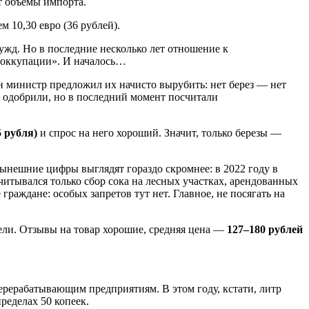
т объемы импорта.
 10,30 евро (36 рублей).
нужд. Но в последние несколько лет отношение к
 оккупации». И началось…
ин министр предложил их начисто вырубить: нет берез — нет
и одобрили, но в последний момент посчитали
5 рубля)
и спрос на него хороший. Значит, только березы —
 Нынешние цифры выглядят гораздо скромнее: в 2022 году в
итывался только сбор сока на лесных участках, арендованных
раждане: особых запретов тут нет. Главное, не посягать на
ели. Отзывы на товар хорошие, средняя цена —
127–180 рублей
перерабатывающим предприятиям. В этом году, кстати, литр
ределах 50 копеек.