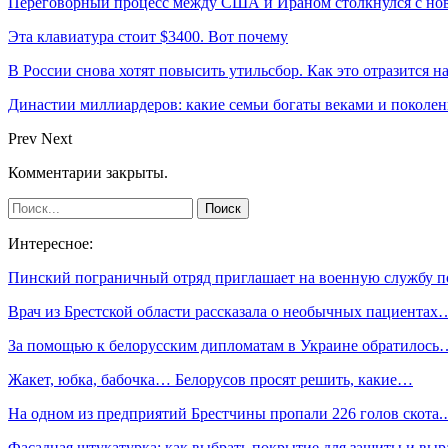
Переговорный процесс между США и Ираном столкнулся с но
Эта клавиатура стоит $3400. Вот почему
В России снова хотят повысить утильсбор. Как это отразится н
Династии миллиардеров: какие семьи богаты веками и поколе
Prev
Next
Комментарии закрыты.
Интересное:
Пинский пограничный отряд приглашает на военную службу 
Врач из Брестской области рассказала о необычных пациентах
За помощью к белорусским дипломатам в Украине обратилось
Жакет, юбка, бабочка… Белорусов просят решить, какие…
На одном из предприятий Брестчины пропали 226 голов скота
Фасадная штукатурка: как выбрать покрытие для защиты и выр