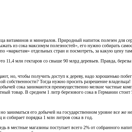
ица витаминов и минералов. Природный напиток полезен для сер
жать из сока максимум полезностей», его нужно собирать самост
о «маркетам» отдельных стран и посмотреть, за какую цену та
о 11,4 млн гектаров со свыше 90 млрд деревьев. Правда, березы 
ают, но, чтобы получить доступ к дереву, надо хорошенько побе
тной собственности? Тогда нужно просить разрешение владельца! 
т, добычей сока занимаются преимущественно мелкие частные ком
ный товар. В среднем 1 литр березового сока в Германии стоит 5
 но заниматься его добычей на государственном уровне все же н
и собирает порядка 1 млн литров сока в год.
Ведь в местные магазины поступает всего 2% от собранного на