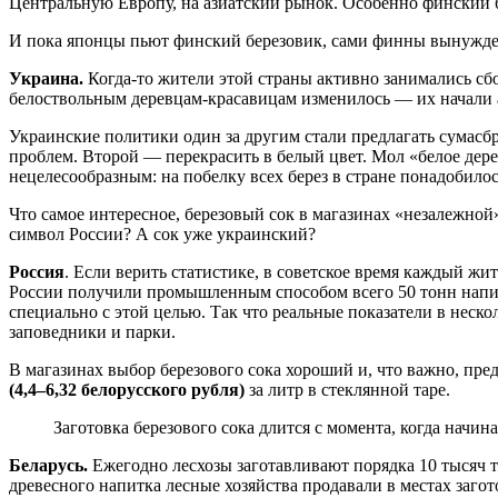
Центральную Европу, на азиатский рынок. Особенно финский 
И пока японцы пьют финский березовик, сами финны вынуждены
Украина.
Когда-то жители этой страны активно занимались сбо
белоствольным деревцам-красавицам изменилось — их начали 
Украинские политики один за другим стали предлагать сумасбр
проблем. Второй — перекрасить в белый цвет. Мол «белое дер
нецелесообразным: на побелку всех берез в стране понадобилос
Что самое интересное, березовый сок в магазинах «незалежной
символ России? А сок уже украинский?
Россия
. Если верить статистике, в советское время каждый жи
России получили промышленным способом всего 50 тонн напитк
специально с этой целью. Так что реальные показатели в неско
заповедники и парки.
В магазинах выбор березового сока хороший и, что важно, пр
(4,4–6,32 белорусского рубля)
за литр в стеклянной таре.
Заготовка березового сока длится с момента, когда начина
Беларусь.
Ежегодно лесхозы заготавливают порядка 10 тысяч т
древесного напитка лесные хозяйства продавали в местах загот