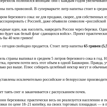
березосок полюбился японцам: они с каждым годом увеличиваю
 пить привозной. В супермаркете литр напитка стоит в среднем
ром березового сока: не для продажи, скорее, для собственных 
ассоциировать с Россией, даже объявили символом «российской
одные идеи, как насолить, навредить России через березки. Од
ево будет как белый флаг сдающихся войск». Проект практическ
ь бы 40 млн гривен!
» сегодня свободно продается. Стоит литр напитка
65 гривен
(5,
тель страны выпивал в среднем 5 литров березового сока в год.
а, причем почти весь этот объем в одной Башкирии. Правда, уч
лько раз выше. Плюс собирать целебный нектар могут и обычные г
едставлены исключительно российские и белорусские производит
ет таять снег и заканчивается с распусканием почек.
онн березовика: практически весь он реализуется населению и 
овки по цене 18–21 копейку, на своих торговых площадках — в п