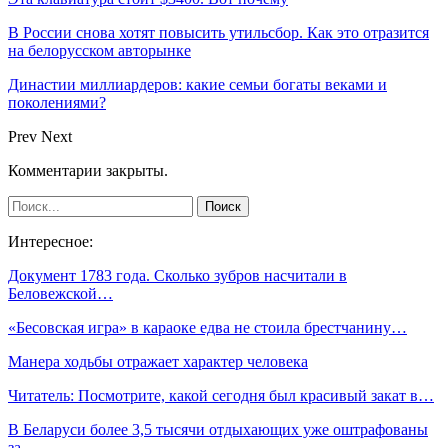
В России снова хотят повысить утильсбор. Как это отразится
на белорусском авторынке
Династии миллиардеров: какие семьи богаты веками и
поколениями?
Prev
Next
Комментарии закрыты.
Интересное:
Документ 1783 года. Сколько зубров насчитали в
Беловежской…
«Бесовская игра» в караоке едва не стоила брестчанину…
Манера ходьбы отражает характер человека
Читатель: Посмотрите, какой сегодня был красивый закат в…
В Беларуси более 3,5 тысячи отдыхающих уже оштрафованы
за…