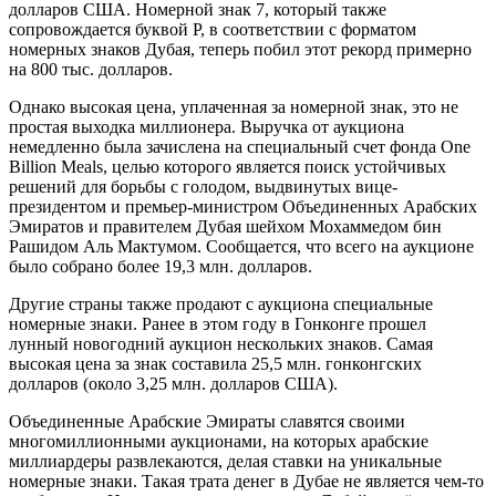
долларов США. Номерной знак 7, который также
сопровождается буквой P, в соответствии с форматом
номерных знаков Дубая, теперь побил этот рекорд примерно
на 800 тыс. долларов.
Однако высокая цена, уплаченная за номерной знак, это не
простая выходка миллионера. Выручка от аукциона
немедленно была зачислена на специальный счет фонда One
Billion Meals, целью которого является поиск устойчивых
решений для борьбы с голодом, выдвинутых вице-
президентом и премьер-министром Объединенных Арабских
Эмиратов и правителем Дубая шейхом Мохаммедом бин
Рашидом Аль Мактумом. Сообщается, что всего на аукционе
было собрано более 19,3 млн. долларов.
Другие страны также продают с аукциона специальные
номерные знаки. Ранее в этом году в Гонконге прошел
лунный новогодний аукцион нескольких знаков. Самая
высокая цена за знак составила 25,5 млн. гонконгских
долларов (около 3,25 млн. долларов США).
Объединенные Арабские Эмираты славятся своими
многомиллионными аукционами, на которых арабские
миллиардеры развлекаются, делая ставки на уникальные
номерные знаки. Такая трата денег в Дубае не является чем-то