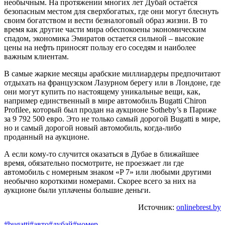
необычным. На протяжении многих лет Дубай остаётся
безопасным местом для сверхбогатых, где они могут блеснуть
своим богатством и вести безналоговый образ жизни. В то
время как другие части мира обеспокоены экономическим
спадом, экономика Эмиратов остается сильной – высокие
цены на нефть приносят пользу его соседям и наиболее
важным клиентам.
В самые жаркие месяцы арабские миллиардеры предпочитают
отдыхать на французском Лазурном берегу или в Лондоне, где
они могут купить по настоящему уникальные вещи, как,
например единственный в мире автомобиль Bugatti Chiron
Profilee, который был продан на аукционе Sotheby’s в Париже
за 9 792 500 евро. Это не только самый дорогой Bugatti в мире,
но и самый дорогой новый автомобиль, когда-либо
проданный на аукционе.
А если кому-то случится оказаться в Дубае в ближайшее
время, обязательно посмотрите, не проезжает ли где
автомобиль с номерным знаком «P 7» или любыми другими
необычно короткими номерами. Скорее всего за них на
аукционе были уплачены большие деньги.
Источник:
onlinebrest.by
#bugatti
#авто
#дубай
#номер