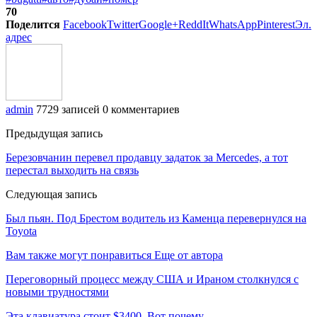
70
Поделится
Facebook
Twitter
Google+
ReddIt
WhatsApp
Pinterest
Эл.
адрес
admin
7729 записей
0 комментариев
Предыдущая запись
Березовчанин перевел продавцу задаток за Mercedes, а тот
перестал выходить на связь
Следующая запись
Был пьян. Под Брестом водитель из Каменца перевернулся на
Toyota
Вам также могут понравиться
Еще от автора
Переговорный процесс между США и Ираном столкнулся с
новыми трудностями
Эта клавиатура стоит $3400. Вот почему