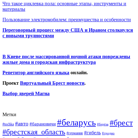
Что такое циклевка пола: основные этапы, инструменты и
материалы
Пользование электромобилем: преимущества и особенности
Переговорный процесс между США и Ираном столкнулся
с новыми трудностями
В Киеве после массированной ночной атаки повреждены
жилые дома и городская инфраструктура
Репетитор английского языка
онлайн.
Проект
Виртуальный Брест новости
.
Выбор дверей Магна
Метки
#беларусь
#брест
#авто
#барановичи
#tochka
#берёза
#брестская_область
#гибель
#германия
#гродно