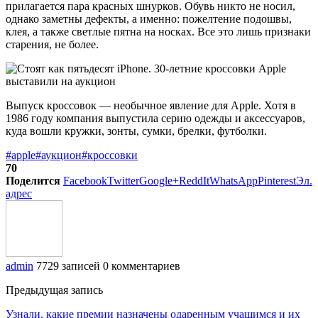
прилагается пара красных шнурков. Обувь никто не носил,
однако заметны дефекты, а именно: пожелтение подошвы,
клея, а также светлые пятна на носках. Все это лишь признаки
старения, не более.
Выпуск кроссовок — необычное явление для Apple. Хотя в
1986 году компания выпустила серию одежды и аксессуаров,
куда вошли кружки, зонты, сумки, брелки, футболки.
#apple
#аукцион
#кроссовки
70
Поделится
Facebook
Twitter
Google+
ReddIt
WhatsApp
Pinterest
Эл.
адрес
admin
7729 записей
0 комментариев
Предыдущая запись
Узнали, какие премии назначены одаренным учащимся и их