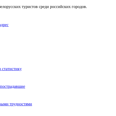
елорусских туристов среди российских городов.
адрес
ю статистику
ь пострадавшие
выми трудностями