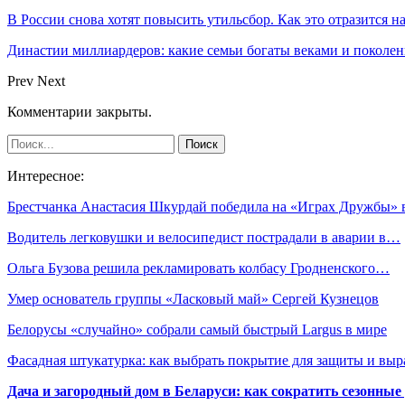
В России снова хотят повысить утильсбор. Как это отразится н
Династии миллиардеров: какие семьи богаты веками и поколе
Prev
Next
Комментарии закрыты.
Интересное:
Брестчанка Анастасия Шкурдай победила на «Играх Дружбы»
Водитель легковушки и велосипедист пострадали в аварии в…
Ольга Бузова решила рекламировать колбасу Гродненского…
Умер основатель группы «Ласковый май» Сергей Кузнецов
Белорусы «случайно» собрали самый быстрый Largus в мире
Фасадная штукатурка: как выбрать покрытие для защиты и выр
Дача и загородный дом в Беларуси: как сократить сезонные