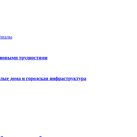
ериалы
 новыми трудностями
лые дома и городская инфраструктура