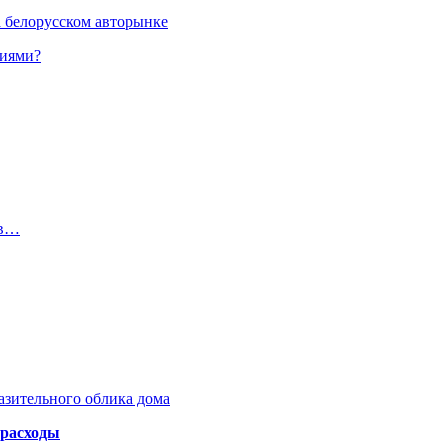
а белорусском авторынке
ниями?
 в…
азительного облика дома
 расходы