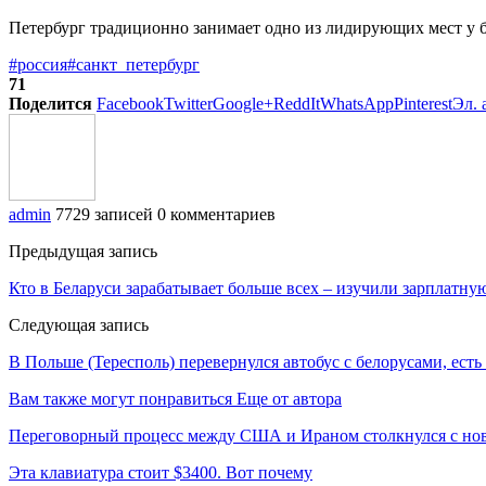
Петербург традиционно занимает одно из лидирующих мест у б
#россия
#санкт_петербург
71
Поделится
Facebook
Twitter
Google+
ReddIt
WhatsApp
Pinterest
Эл. 
admin
7729 записей
0 комментариев
Предыдущая запись
Кто в Беларуси зарабатывает больше всех – изучили зарплатну
Следующая запись
В Польше (Тересполь) перевернулся автобус с белорусами, ест
Вам также могут понравиться
Еще от автора
Переговорный процесс между США и Ираном столкнулся с но
Эта клавиатура стоит $3400. Вот почему