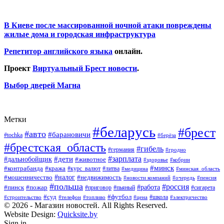
В Киеве после массированной ночной атаки повреждены
жилые дома и городская инфраструктура
Репетитор английского языка
онлайн.
Проект
Виртуальный Брест новости
.
Выбор дверей Магна
Метки
#беларусь
#брест
#авто
#барановичи
#tochka
#берёза
#брестская_область
#гибель
#германия
#гродно
#зарплата
#дальнобойщик
#дети
#животное
#кобрин
#здоровье
#минск
#контрабанда
#кража
#курс_валют
#литва
#медицина
#минская_область
#налог
#мошенничество
#недвижимость
#новости компаний
#пенсия
#очередь
#польша
#россия
#работа
#пожар
#пинск
#приговор
#сигарета
#пьяный
#суд
#футбол
#топливо
#цена
#школа
#электричество
#строительство
#телефон
© 2026 - Магазин новостей. All Rights Reserved.
Website Design:
Quicksite.by
Sign in