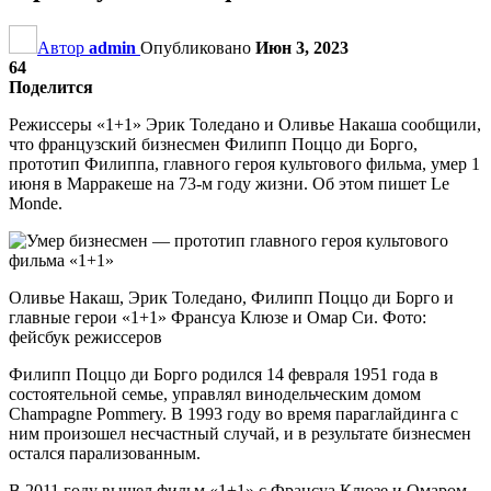
Автор
admin
Опубликовано
Июн 3, 2023
64
Поделится
Режиссеры «1+1» Эрик Толедано и Оливье Накаша сообщили,
что французский бизнесмен Филипп Поццо ди Борго,
прототип Филиппа, главного героя культового фильма, умер 1
июня в Марракеше на 73-м году жизни. Об этом пишет Le
Monde.
Оливье Накаш, Эрик Толедано, Филипп Поццо ди Борго и
главные герои «1+1» Франсуа Клюзе и Омар Си. Фото:
фейсбук режиссеров
Филипп Поццо ди Борго родился 14 февраля 1951 года в
состоятельной семье, управлял винодельческим домом
Champagne Pommery. В 1993 году во время параглайдинга с
ним произошел несчастный случай, и в результате бизнесмен
остался парализованным.
В 2011 году вышел фильм «1+1» с Франсуа Клюзе и Омаром