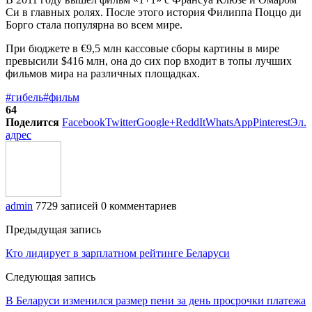
Си в главных ролях. После этого история Филиппа Поццо ди
Борго стала популярна во всем мире.
При бюджете в €9,5 млн кассовые сборы картины в мире
превысили $416 млн, она до сих пор входит в топы лучших
фильмов мира на различных площадках.
#гибель
#фильм
64
Поделится
Facebook
Twitter
Google+
ReddIt
WhatsApp
Pinterest
Эл.
адрес
admin
7729 записей
0 комментариев
Предыдущая запись
Кто лидирует в зарплатном рейтинге Беларуси
Следующая запись
В Беларуси изменился размер пени за день просрочки платежа