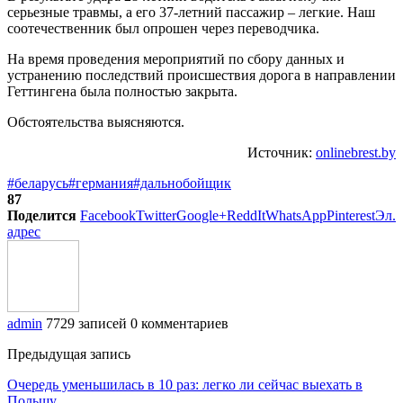
серьезные травмы, а его 37-летний пассажир – легкие. Наш
соотечественник был опрошен через переводчика.
На время проведения мероприятий по сбору данных и
устранению последствий происшествия дорога в направлении
Геттингена была полностью закрыта.
Обстоятельства выясняются.
Источник:
onlinebrest.by
#беларусь
#германия
#дальнобойщик
87
Поделится
Facebook
Twitter
Google+
ReddIt
WhatsApp
Pinterest
Эл.
адрес
admin
7729 записей
0 комментариев
Предыдущая запись
Очередь уменьшилась в 10 раз: легко ли сейчас выехать в
Польшу