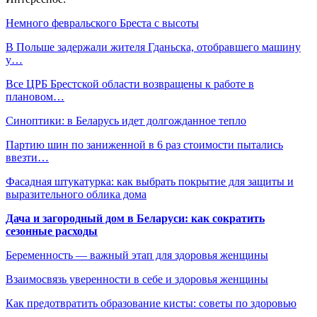
Немного февральского Бреста с высоты
В Польше задержали жителя Гданьска, отобравшего машину
у…
Все ЦРБ Брестской области возвращены к работе в
плановом…
Синоптики: в Беларусь идет долгожданное тепло
Партию шин по заниженной в 6 раз стоимости пытались
ввезти…
Фасадная штукатурка: как выбрать покрытие для защиты и
выразительного облика дома
Дача и загородный дом в Беларуси: как сократить
сезонные расходы
Беременность — важный этап для здоровья женщины
Взаимосвязь уверенности в себе и здоровья женщины
Как предотвратить образование кисты: советы по здоровью