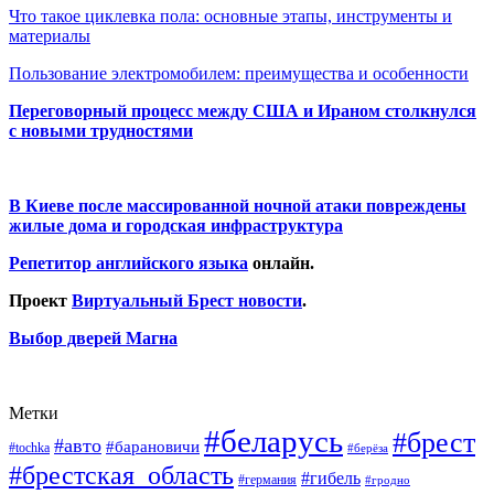
Что такое циклевка пола: основные этапы, инструменты и
материалы
Пользование электромобилем: преимущества и особенности
Переговорный процесс между США и Ираном столкнулся
с новыми трудностями
В Киеве после массированной ночной атаки повреждены
жилые дома и городская инфраструктура
Репетитор английского языка
онлайн.
Проект
Виртуальный Брест новости
.
Выбор дверей Магна
Метки
#беларусь
#брест
#авто
#барановичи
#tochka
#берёза
#брестская_область
#гибель
#германия
#гродно