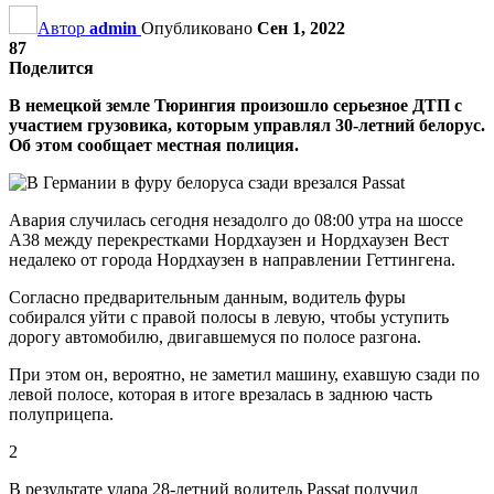
Автор
admin
Опубликовано
Сен 1, 2022
87
Поделится
В немецкой земле Тюрингия произошло серьезное ДТП с
участием грузовика, которым управлял 30-летний белорус.
Об этом сообщает местная полиция.
Авария случилась сегодня незадолго до 08:00 утра на шоссе
A38 между перекрестками Нордхаузен и Нордхаузен Вест
недалеко от города Нордхаузен в направлении Геттингена.
Согласно предварительным данным, водитель фуры
собирался уйти с правой полосы в левую, чтобы уступить
дорогу автомобилю, двигавшемуся по полосе разгона.
При этом он, вероятно, не заметил машину, ехавшую сзади по
левой полосе, которая в итоге врезалась в заднюю часть
полуприцепа.
2
В результате удара 28-летний водитель Passat получил